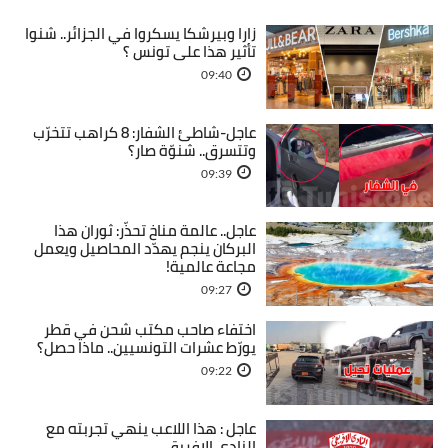
زارا وبيرشكا يسكروا في الجزائر.. شنوا
تأثير هذا على تونس ؟
09:40
عاجل-شاطئ الشفار: 8 كراهب تتخرّب
وتتسرق.. شنوّة صار؟
09:39
عاجل.. عالمة مناخ تحذّر: ثوران هذا
البركان ينجم يهدّد المحاصيل ويعمل
مجاعة عالمية!
09:27
اختفاء صاحب مكتب شحن في قطر
يورّط عشرات التونسيين.. ماذا حصل؟
09:22
عاجل : هذا اللاعب ينهي تجربته مع
النادي الإفريقي