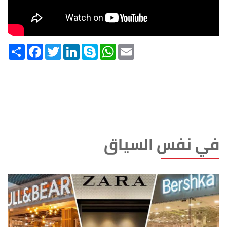
Share
Facebook
Twitter
LinkedIn
Skype
WhatsApp
Email
في نفس السياق