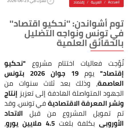
2026-06-23 نشرت في
Accueil
العربية
إقتصاد
توم أشواندن: ''نحكيو اقتصاد''
في تونس ونواجه التضليل
بالحقائق العلمية
تُوِّجت فعاليات اختتام مشروع
"نحكيو
إقتصاد"
يوم
19 جوان 2026 بتونس
العاصمة
، وذلك بعد ثلاث سنوات من
الجهود المتواصلة الهادفة إلى تعزيز
إنتاج
ونشر المعرفة الاقتصادية
في تونس. وقد
تم تمويل المشروع من قبل
الاتحاد
الأوروبي
بكلفة بلغت
4.5 ملايين يورو
،