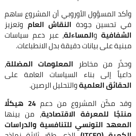
وأكد المسؤول الأوروبي أن المشروع ساهم
في تحسين جودة
النقاش العام
وتعزيز
الشفافية
و
المساءلة
، عبر دعم سياسات
مبنية على بيانات دقيقة بدل الانطباعات.
وحذّر من مخاطر
المعلومات المضللة
،
داعياً إلى بناء السياسات العامة على
الحقائق العلمية
والتحليل الرصين.
وقد مكّن المشروع من دعم
24 هيكلًا
منتجًا للمعرفة الاقتصادية
، من بينها
المعهد التونسي للتنافسية والدراسات
الكمية (ITCEQ)
الذي طوّر ثلاثة نماذج