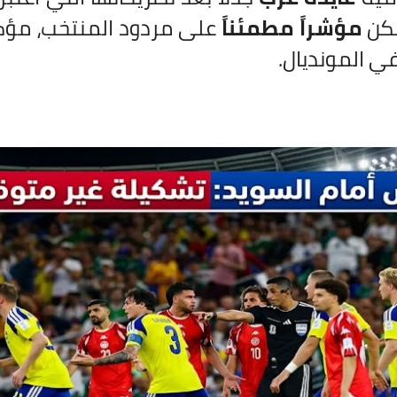
تكن
مؤشراً مطمئناً
على مردود المنتخب، مؤكدة 
ي المونديال.