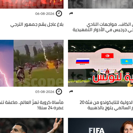
06-08-2026
الكاف.. مواجهات النادي
بلاغ عاجل يهّم جمهور الترجي
 جرجيس في الأدوار التمهيدية
05-08-2026
دورة إندونيسيا الدولية للتايكوندو من فئة 20
مأساة كروية تهزّ العالم.. صاعقة ت
 السالمي يتوج بالذهبية
عمره 24 سنة!