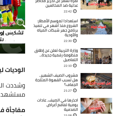
نفزة تسفر عن تحرير محاضر
عدلية ضد المخالفين
22:42
استعدادا لموسم الأمطار:
الشروع منذ أشهر في تنفيذ
برنامج جهر شبكات المياه
والأودية
22:30
وزارة التربية تعلن عن إطلاق
منظومة رقمية جديدة...
التفاصيل
22:10
الوديات لي
مشروب الصيف الشهير..
هل تسبب القهوة المثلجة
وشددت الم
الجفاف؟
21:27
مستشهدة ب
احذرها في الصيف.. عادات
يومية تفاقم أعراض
مفاجأة ف
الصدفية
21:08