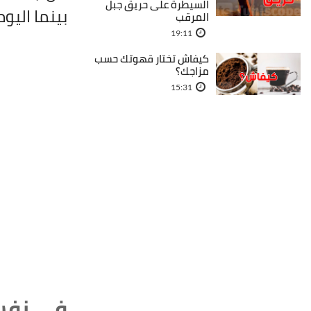
السيطرة على حريق جبل
بينما اليو
المرقب
19:11
كيفاش تختار قهوتك حسب
مزاجك؟
15:31
في نفس