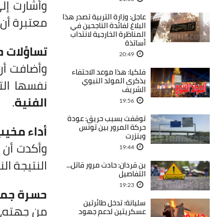
وأشارت إل
عاجل: وزارة التربية تصدر هذا
معتبرة أن 
البلاغ لفائدة الناجحين في
المناظرة الخارجية لانتداب
أساتذة
تساؤلات ح
20:49
وأضافت أن
فلكيا: هذا موعد الاحتفاء
بذكرى المولد النبوي
نفسها الت
الشريف
الفنية
.
19:56
توقفت بسبب حريق: عودة
حركة المرور بين تونس
أداء مخيب
وبنزرت
وأكدت أن ا
19:44
النتيجة ال
بن قردان: حادث مرور قاتل...
التفاصيل
19:23
حسرة جماه
سليانة: تدخل طائرتين
من جهته، 
عسكريتين لدعم جهود