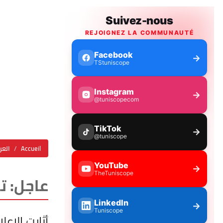
Accueil
العر
عاجل: ت
أثارت الإعل