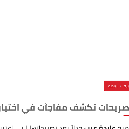
بية
رياضة
صريحات تكشف مفاجآت في اختيار
امية
عايدة عرب
جدلاً بعد تصريحاتها التي اعتب