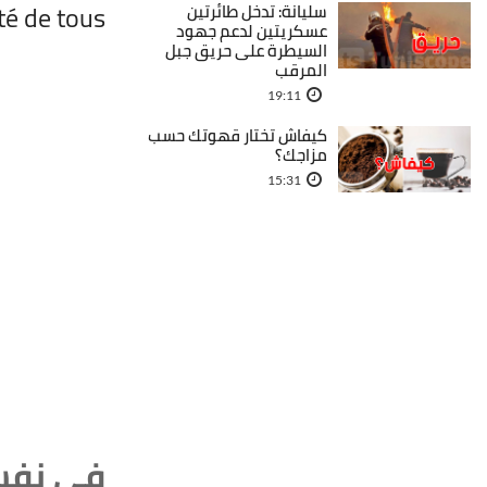
té de tous.
سليانة: تدخل طائرتين
عسكريتين لدعم جهود
السيطرة على حريق جبل
المرقب
19:11
كيفاش تختار قهوتك حسب
مزاجك؟
15:31
في نفس