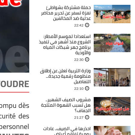
حملة مشتركة بشواطئ
نفزة تسفر عن تحرير محاضر
عدلية ضد المخالفين
22:42
استعدادا لموسم الأمطار:
الشروع منذ أشهر في تنفيذ
برنامج جهر شبكات المياه
والأودية
22:30
وزارة التربية تعلن عن إطلاق
منظومة رقمية جديدة...
FOUDRE
التفاصيل
22:10
مشروب الصيف الشهير..
rrompu dès
هل تسبب القهوة المثلجة
الجفاف؟
curité des
21:27
 personnel.
احذرها في الصيف.. عادات
يومية تفاقم أعراض