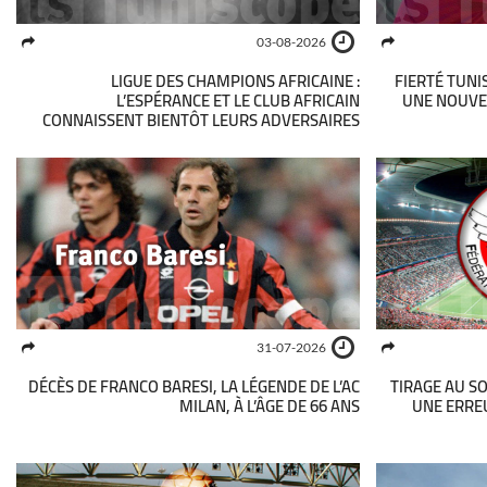
03-08-2026
LIGUE DES CHAMPIONS AFRICAINE :
FIERTÉ TUNI
L’ESPÉRANCE ET LE CLUB AFRICAIN
UNE NOUVEL
CONNAISSENT BIENTÔT LEURS ADVERSAIRES
31-07-2026
DÉCÈS DE FRANCO BARESI, LA LÉGENDE DE L’AC
TIRAGE AU S
MILAN, À L’ÂGE DE 66 ANS
UNE ERREU