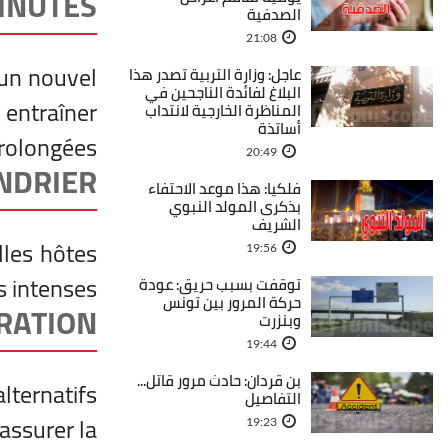
MINUTES
الصدفية
21:08
 un nouvel
عاجل: وزارة التربية تصدر هذا
البلاغ لفائدة الناجحين في
t entraîner
المناظرة الخارجية لانتداب
أساتذة
rolongées.
20:49
ENDRIER
فلكيا: هذا موعد الاحتفاء
بذكرى المولد النبوي
الشريف
lles hôtes
19:56
s intenses.
توقفت بسبب حريق: عودة
حركة المرور بين تونس
RATION
وبنزرت
19:44
بن قردان: حادث مرور قاتل...
lternatifs
التفاصيل
assurer la
19:23