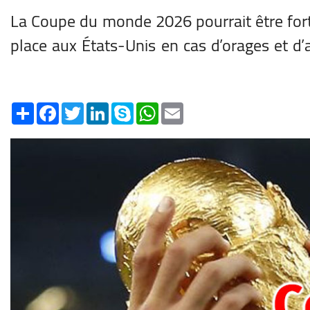
La Coupe du monde 2026 pourrait être fort
place aux États-Unis en cas d’orages et d’a
Share
Facebook
Twitter
LinkedIn
Skype
WhatsApp
Email