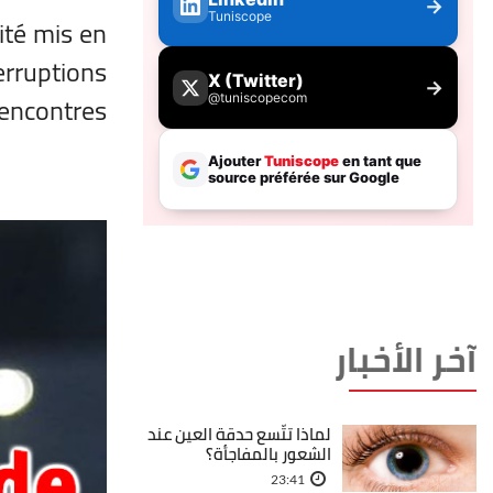
ité mis en
erruptions
encontres.
آخر الأخبار
لماذا تتّسع حدقة العين عند
الشعور بالمفاجأة؟
23:41