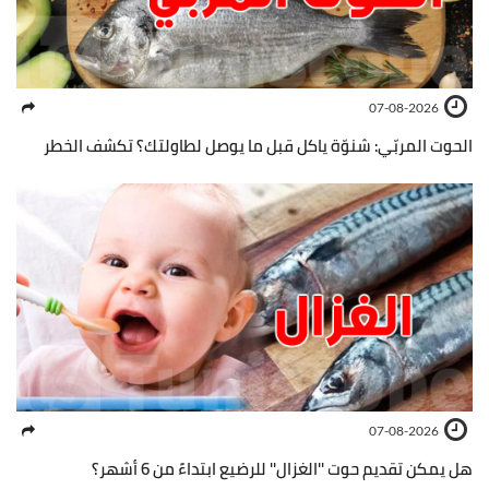
07-08-2026
الحوت المربّي: شنوّة ياكل قبل ما يوصل لطاولتك؟ تكشف الخطر
07-08-2026
هل يمكن تقديم حوت ''الغزال'' للرضيع ابتداءً من 6 أشهر؟