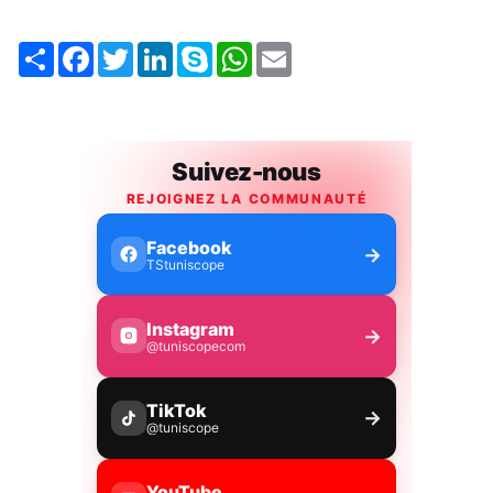
Share
Facebook
Twitter
LinkedIn
Skype
WhatsApp
Email