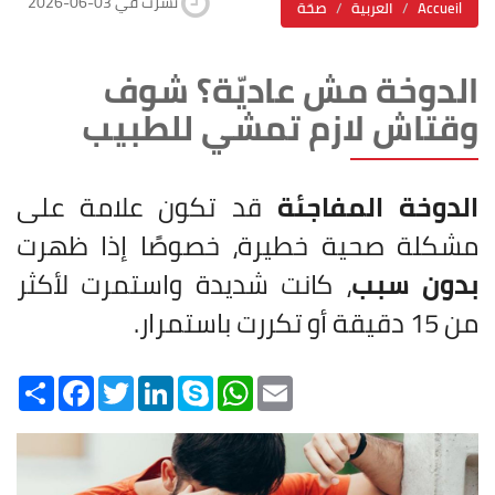
2026-06-03 نشرت في
Accueil
العربية
صحّة
الدوخة مش عاديّة؟ شوف
وقتاش لازم تمشي للطبيب
الدوخة المفاجئة
قد تكون علامة على
مشكلة صحية خطيرة، خصوصًا إذا ظهرت
بدون سبب
، كانت شديدة واستمرت لأكثر
من 15 دقيقة أو تكررت باستمرار.
Share
Facebook
Twitter
LinkedIn
Skype
WhatsApp
Email