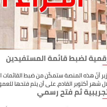
قمية لضبط قائمة المستفيدين
ير أنّ هذه المنصة ستمكّن من ضبط القائمات 
ل شهر أكتوبر القادم، على أن يتم فتحها للعموم مع
جريبية ثم فتح رسمي