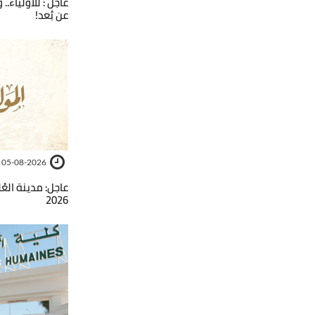
عاجل : للأولياء..
عن بُعد!
05-08-2026
عاجل: مدينة الع
2026