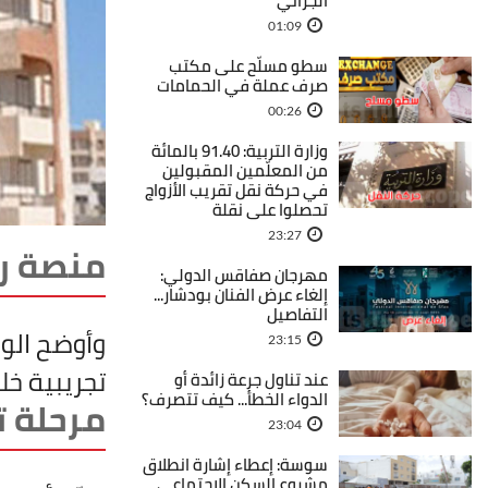
الجزائي
01:09
سطو مسلّح على مكتب
صرف عملة في الحمامات
00:26
وزارة التربية: 91.40 بالمائة
من المعلّمين المقبولين
في حركة نقل تقريب الأزواج
تحصلوا على نقلة
23:27
منصة ر
مهرجان صفاقس الدولي:
إلغاء عرض الفنان بودشار...
التفاصيل
وأوضح الوز
23:15
تجريبية خلا
عند تناول جرعة زائدة أو
الدواء الخطأ... كيف تتصرف؟
مرحلة ت
23:04
سوسة: إعطاء إشارة انطلاق
مشروع السكن الاجتماعي