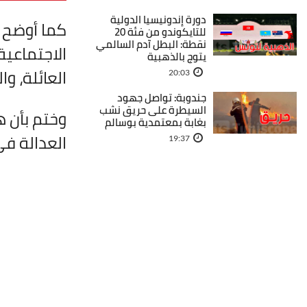
دورة إندونيسيا الدولية
كما أوضح أ
للتايكوندو من فئة 20
نقطة: البطل آدم السالمي
الاجتماعية
يتوج بالذهبية
العائلة، و
20:03
جندوبة: تواصل جهود
السيطرة على حريق نشب
وختم بأن ه
بغابة بمعتمدية بوسالم
العدالة في
19:37