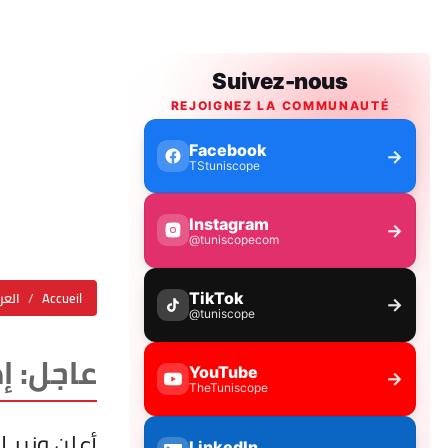
Accueil
العر
عاجل: إ
أعلن وزير 