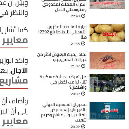
وبيّن أن ع
الكراء المملّك لمحدودي
ومتوسطي الدخل
والنظر في 
22:40
وزارة الفلاحة: المخزون
كما أشار إ
التعديلي للبطاطا بلغ 12392
معايير 
طنا
21:58
لماذا يحبك البعوض أكثر من
وأكد الوزير
غيرك؟.. العلم يجيب
21:32
الآجال
، به
مشاريع 
هل تعرضت طائرة عسكرية
تقل ترامب لخطر في
واشنطن؟
20:39
وأضاف أنّ 
مهرجان الفسقية الدولي
إلى أنّ ال
بالقيروان: إلغاء عرض
الفنانين نوال غشام وكريم
معايير 
شعيب
20:09