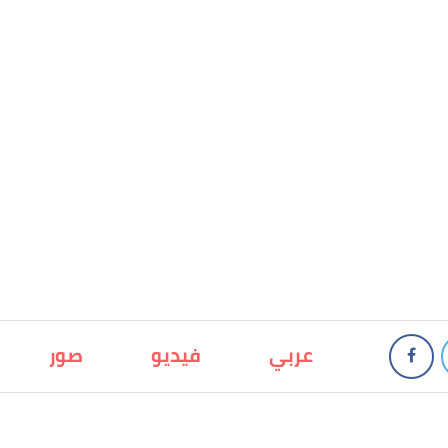
عربي
فيديو
صور