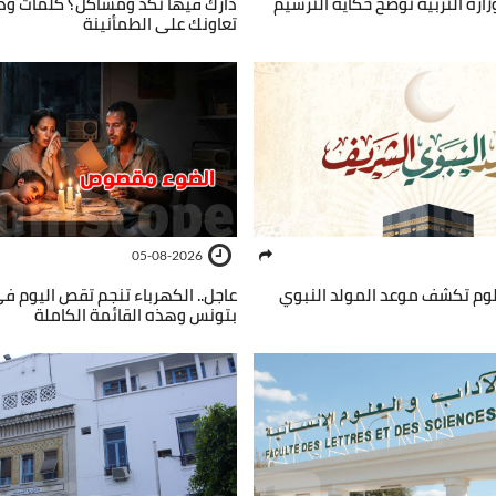
 وزارة التربية توضّح حكاية الترسيم
دارك فيها نكد ومشاكل؟ كلمات ود
تعاونك على الطمأنينة
05-08-2026
ُلوم تكشف موعد المولد النبوي
عاجل.. الكهرباء تنجم تقص اليوم ف
بتونس وهذه القائمة الكاملة