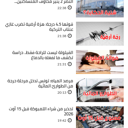
النصر 2 يثير مخاوف المتساكنين...
22:38
قوتها 4.5 درجة: هزة أرضية تضرب غازي
عنتاب التركية
21:38
القيلولة ليست للراحة فقط.. دراسة
تكشف ما تفعله بالدماغ
21:31
مرصد المياه: تونس تدخل مرحلة حرجة
من الطوارئ المائية
20:13
تحذير من شراء اللمبوكة قبل 15 أوت
2026
19:42