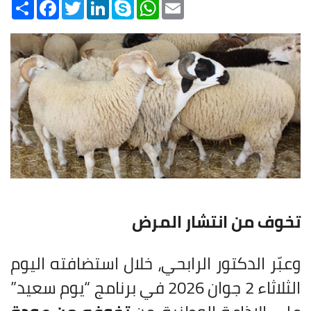
Share
Facebook
Twitter
LinkedIn
Skype
WhatsApp
Email
تخوف من انتشار المرض
وعبّر الدكتور الرابحي، خلال استضافته اليوم
الثلاثاء 2 جوان 2026 في برنامج “يوم سعيد”