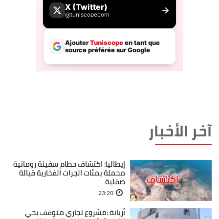
آخر الأخبار
إيطاليا: اكتشاف حطام سفينة رومانية
محملة بمئات الجرات الفخارية قبالة
صقلية
23:20
أريانة :مشروع تجاري متوقف بحي