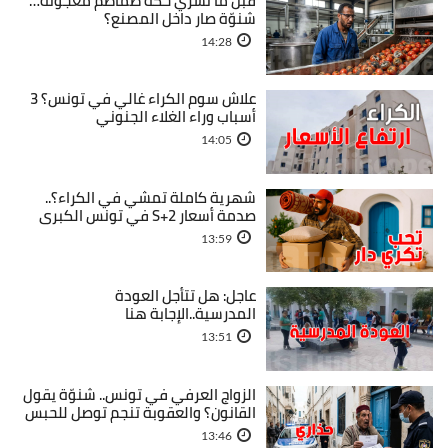
قبل ما تشري حكة طماطم معجونة…
شنوّة صار داخل المصنع؟
14:28
علاش سوم الكراء غالي في تونس؟ 3
أسباب وراء الغلاء الجنوني
14:05
شهرية كاملة تمشي في الكراء؟..
صدمة أسعار S+2 في تونس الكبرى
13:59
عاجل: هل تتأجل العودة
المدرسية..الإجابة هنا
13:51
الزواج العرفي في تونس.. شنوّة يقول
القانون؟ والعقوبة تنجم توصل للحبس
13:46