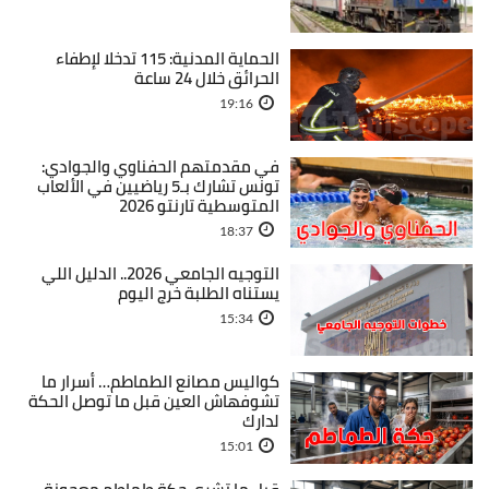
الحماية المدنية: 115 تدخلا لإطفاء
الحرائق خلال 24 ساعة
19:16
في مقدمتهم الحفناوي والجوادي:
تونس تشارك بـ5 رياضيين في الألعاب
المتوسطية تارنتو 2026
18:37
التوجيه الجامعي 2026.. الدليل اللي
يستناه الطلبة خرج اليوم
15:34
كواليس مصانع الطماطم… أسرار ما
تشوفهاش العين قبل ما توصل الحكة
لدارك
15:01