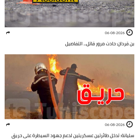
06-08-2026
بن قردان: حادث مرور قاتل... التفاصيل
06-08-2026
سليانة: تدخل طائرتين عسكريتين لدعم جهود السيطرة على حريق