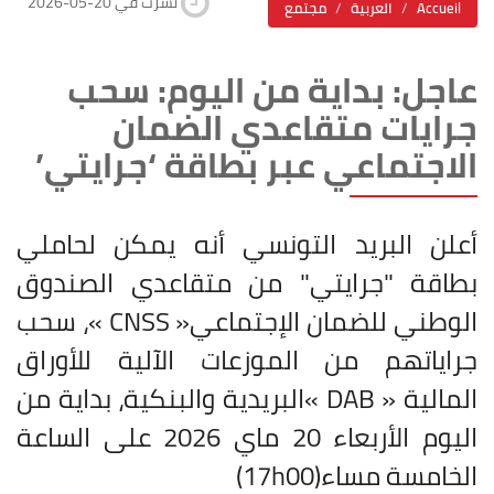
2026-05-20 نشرت في
Accueil
العربية
مجتمع
عاجل: بداية من اليوم: سحب
جرايات متقاعدي الضمان
الاجتماعي عبر بطاقة ‘جرايتي’
أعلن البريد التونسي أنه يمكن لحاملي
بطاقة "جرايتي" من متقاعدي الصندوق
الوطني للضمان الإجتماعي
« CNSS »
، سحب
جراياتهم من الموزعات الآلية للأوراق
المالية
« DAB »
البريدية والبنكية، بداية من
اليوم الأربعاء 20 ماي 2026 على الساعة
الخامسة مساء
(17h00)