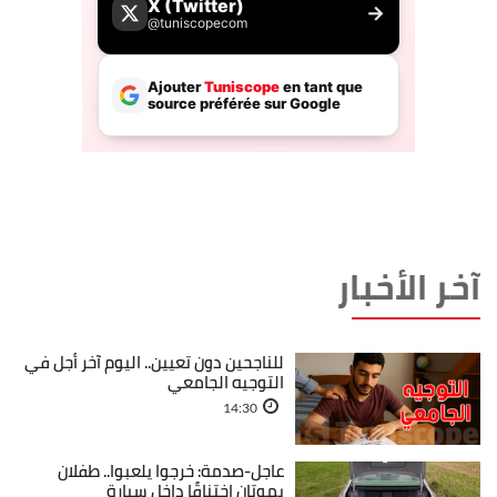
آخر الأخبار
للناجحين دون تعيين.. اليوم آخر أجل في
التوجيه الجامعي
14:30
عاجل-صدمة: خرجوا يلعبوا.. طفلان
يموتان اختناقًا داخل سيارة