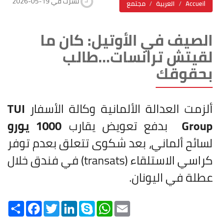
2026-05-19 نشرت في
Accueil
العربية
مجتمع
الصيف في الأوتيل: كان ما
لقيتش ترانسات...طالب
بحقوقك
ألزمت العدالة الألمانية وكالة الأسفار
TUI
Group
بدفع تعويض يقارب
1000 يورو
لسائح ألماني، بعد شكوى تتعلق بعدم توفر
كراسي الاستلقاء (transats) في فندق خلال
عطلة في اليونان.
Share
Facebook
Twitter
LinkedIn
Skype
WhatsApp
Email