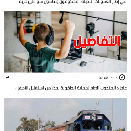
في إطار العقوبات البديلة.. محكومون يُنظفون شواطئ جربة
07-08-2026
عاجل: المندوب العام لحماية الطفولة يحذر من استغلال الأطفال