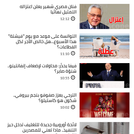
فنان مصري شهير يعلن اعتزاله
التمثيل نهائيا
12:12
التوانسة على موعد مع يوم ''فيشتة''
هذا الأسبوع...هل خالص الأجر لكل
القطاعات؟
11:10
فيفا يحذّر: محاولات لإضعاف إنفانتينو..
شنوّة صاير؟
10:55
الترجي يعزز صفوفو بنجم بيروفي..
شكون هو كاستيلو؟
10:02
لائحة أوروبية جديدة للتغليف تدخل حيز
التنفيذ.. ماذا تعني للمصدرين