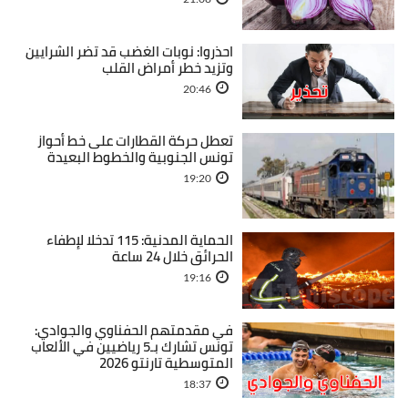
احذروا: نوبات الغضب قد تضر الشرايين
وتزيد خطر أمراض القلب
20:46
تعطل حركة القطارات على خط أحواز
تونس الجنوبية والخطوط البعيدة
19:20
الحماية المدنية: 115 تدخلا لإطفاء
الحرائق خلال 24 ساعة
19:16
في مقدمتهم الحفناوي والجوادي:
تونس تشارك بـ5 رياضيين في الألعاب
المتوسطية تارنتو 2026
18:37