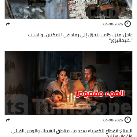
06-08-2026
عاجل: منزل كامل يتحوّل إلى رماد في المكنين.. والسبب
''كليماتيزور''
06-08-2026
الستاغ: انقطاع للكهرباء بعدد من مناطق الشمال والوطن القبلي
وزغوان وبنزرت