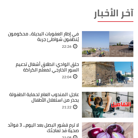
آخر الأخبار
في إطار العقوبات البديلة.. محكومون
يُنظفون شواطئ جربة
22:26
حلق الوادي: انطلاق أشغال تدعيم
السور الخارجي لمعلم الكراكة
22:04
عاجل: المندوب العام لحماية الطفولة
يحذر من استغلال الأطفال
21:22
لا ترمِ قشور البصل بعد اليوم... 3 فوائد
صحية قد تفاجئك
21:08