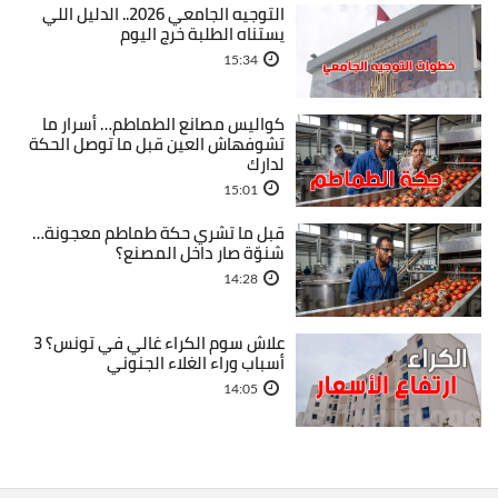
التوجيه الجامعي 2026.. الدليل اللي
يستناه الطلبة خرج اليوم
15:34
كواليس مصانع الطماطم… أسرار ما
تشوفهاش العين قبل ما توصل الحكة
لدارك
15:01
قبل ما تشري حكة طماطم معجونة…
شنوّة صار داخل المصنع؟
14:28
علاش سوم الكراء غالي في تونس؟ 3
أسباب وراء الغلاء الجنوني
14:05