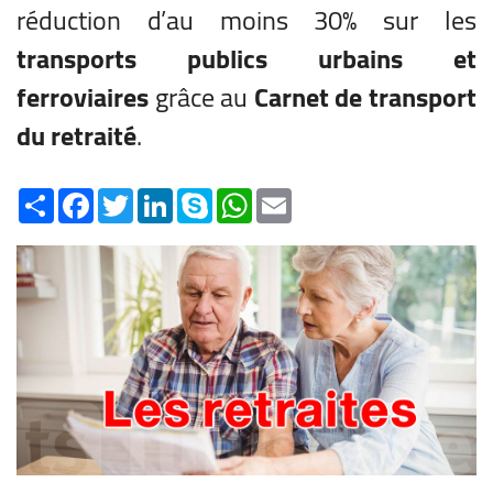
réduction d’au moins 30% sur les
transports publics urbains et
ferroviaires
grâce au
Carnet de transport
du retraité
.
Share
Facebook
Twitter
LinkedIn
Skype
WhatsApp
Email