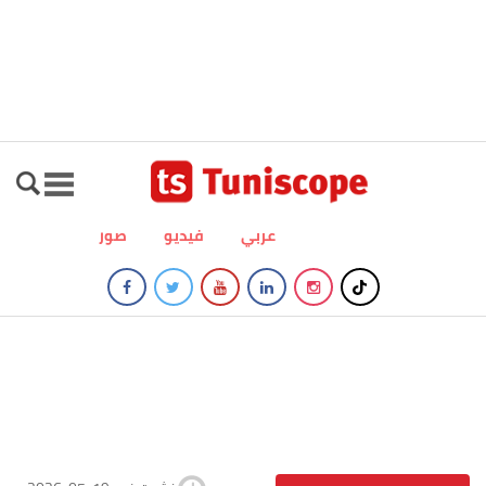
عربي
فيديو
صور