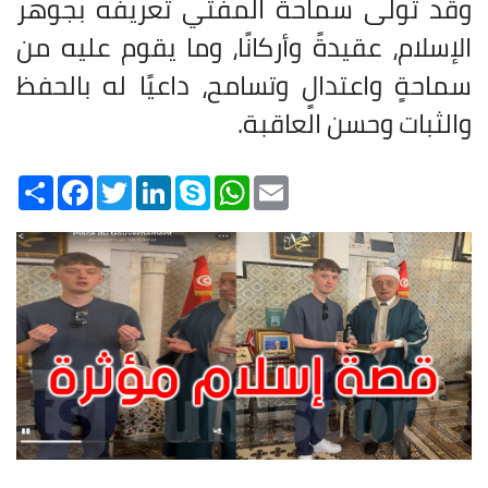
وقد تولّى سماحة المفتي تعريفه بجوهر
الإسلام، عقيدةً وأركانًا، وما يقوم عليه من
سماحةٍ واعتدالٍ وتسامح، داعيًا له بالحفظ
والثبات وحسن العاقبة
.
Share
Facebook
Twitter
LinkedIn
Skype
WhatsApp
Email