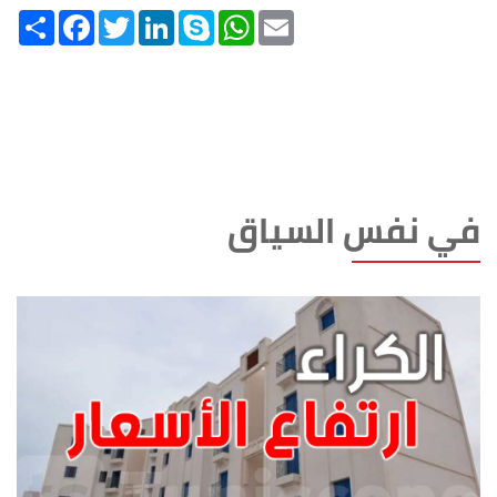
Share
Facebook
Twitter
LinkedIn
Skype
WhatsApp
Email
في نفس السياق