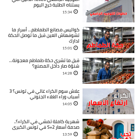
يستناه الطلبة خرج اليوم
15:34
كواليس مصانع الطماطم… أسرار ما
تشوفهاش العين قبل ما توصل الحكة
لدارك
15:01
قبل ما تشري حكة طماطم معجونة…
شنوّة صار داخل المصنع؟
14:28
علاش سوم الكراء غالي في تونس؟ 3
أسباب وراء الغلاء الجنوني
14:05
شهرية كاملة تمشي في الكراء؟..
صدمة أسعار S+2 في تونس الكبرى
13:59