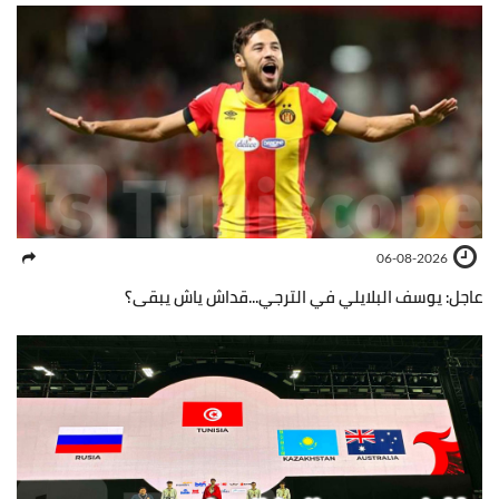
06-08-2026
عاجل: يوسف البلايلي في الترجي...قداش ياش يبقى؟