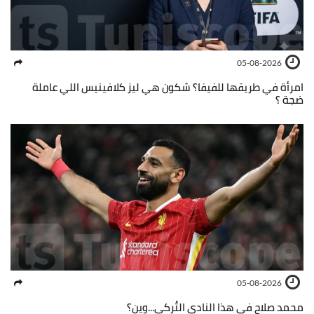
05-08-2026
امرأة في طريقها للفيفا؟ شكون هي ليز كلافينيس اللي عاملة
ضجة ؟
05-08-2026
محمد صلاح في هذا النادي التُركي...وين؟