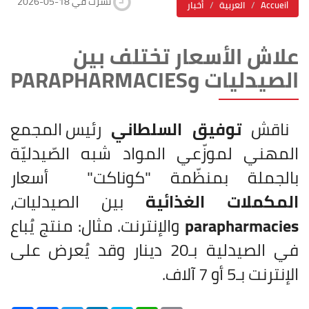
2026-05-18 نشرت في
Accueil
العربية
أخبار
علاش الأسعار تختلف بين
الصيدليات وPARAPHARMACIES
ناقش
توفيق السلطاني
رئيس المجمع
المهني لموزّعي المواد شبه الصّيدليّة
بالجملة بمنظّمة "كوناكت" أسعار
المكملات الغذائية
بين الصيدليات،
parapharmacies
والإنترنت. مثال: منتج يُباع
في الصيدلية بـ20 دينار وقد يُعرض على
الإنترنت بـ5 أو 7 آلاف.