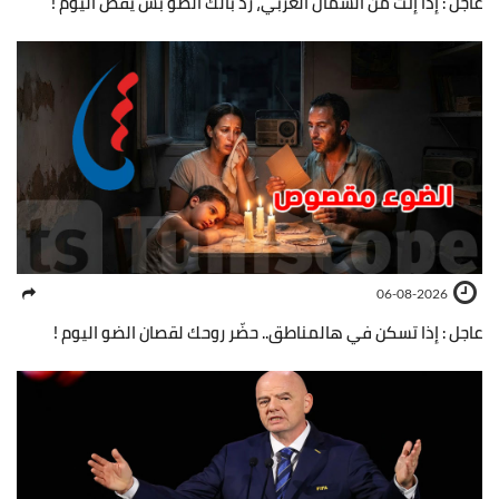
عاجل : إذا إنت من الشمال الغربي، ردّ بالك الضو بش يقص اليوم !
06-08-2026
عاجل : إذا تسكن في هالمناطق.. حضّر روحك لقصان الضو اليوم !