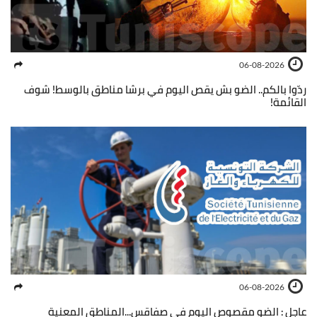
06-08-2026
ردّوا بالكم.. الضو بش يقص اليوم في برشا مناطق بالوسط! شوف
القائمة!
06-08-2026
عاجل : الضو مقصوص اليوم في صفاقس...المناطق المعنية