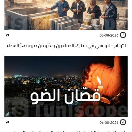
06-08-2026
الـ''رخام'' التونسي في خطر؟.. الصناعيين يحذّرو من ضربة تهزّ القطاع
06-08-2026