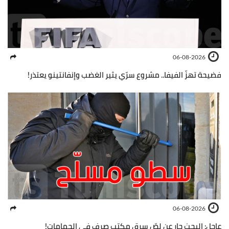
06-08-2026
فضيحة تهزّ الفيفا.. مشروع سرّي يثير الغضب وإنفانتينو يعتذر!
06-08-2026
عاجل: البحث جارٍ عن لصّ سرق مكتب صرف في الحمامات!