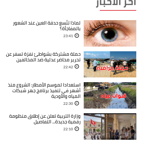
آخر الأخبار
لماذا تتّسع حدقة العين عند الشعور
بالمفاجأة؟
23:41
حملة مشتركة بشواطئ نفزة تسفر عن
تحرير محاضر عدلية ضد المخالفين
22:42
استعدادا لموسم الأمطار: الشروع منذ
أشهر في تنفيذ برنامج جهر شبكات
المياه والأودية
22:30
وزارة التربية تعلن عن إطلاق منظومة
رقمية جديدة... التفاصيل
22:10