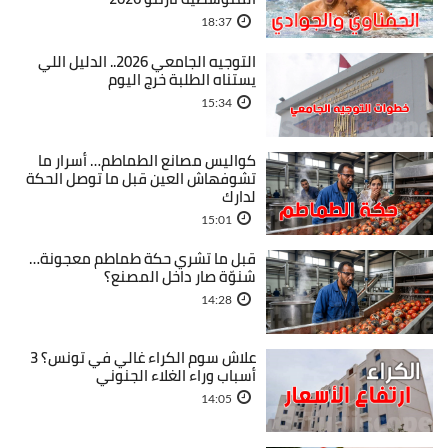
18:37
التوجيه الجامعي 2026.. الدليل اللي
يستناه الطلبة خرج اليوم
15:34
كواليس مصانع الطماطم… أسرار ما
تشوفهاش العين قبل ما توصل الحكة
لدارك
15:01
قبل ما تشري حكة طماطم معجونة…
شنوّة صار داخل المصنع؟
14:28
علاش سوم الكراء غالي في تونس؟ 3
أسباب وراء الغلاء الجنوني
14:05