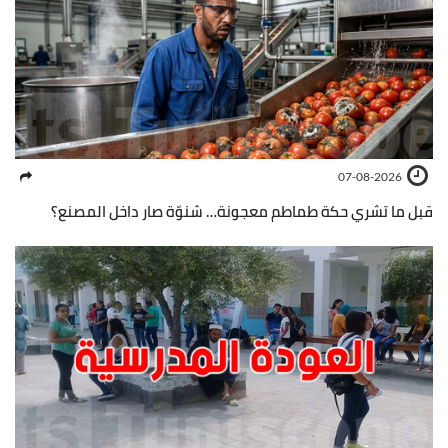
07-08-2026
قبل ما تشري حكة طماطم معجونة… شنوّة صار داخل المصنع؟