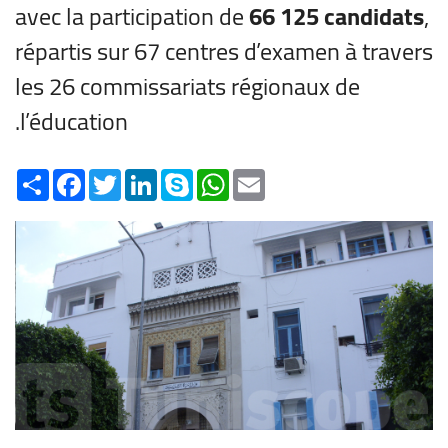
avec la participation de
66 125 candidats
,
répartis sur 67 centres d’examen à travers
les 26 commissariats régionaux de
l’éducation.
Share
Facebook
Twitter
LinkedIn
Skype
WhatsApp
Email