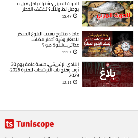
الحوت المربّي: شنوّة ياكل قبل ما
يوصل لطاولتك؟ تكشف الخطر
12:49
عاجل: منتوج يسبب البلوغ المبكر
للصغار وفيه أخطر مضاف
غذائي...شنّوة هو ؟
12:31
النادي الإفريقي: جلسة عامة يوم 30
أوت وفتح باب الترشحات للفترة 2026-
2029
12:11