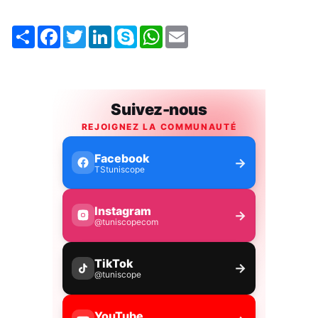
Share
Facebook
Twitter
LinkedIn
Skype
WhatsApp
Email