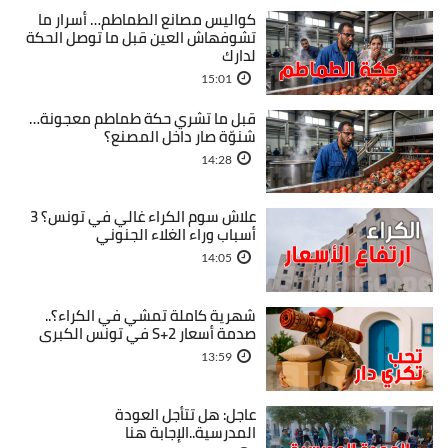
كواليس مصانع الطماطم… أسرار ما
تشوفهاش العين قبل ما توصل الحكة
لدارك
15:01
قبل ما تشري حكة طماطم معجونة…
شنوّة صار داخل المصنع؟
14:28
علاش سوم الكراء غالي في تونس؟ 3
أسباب وراء الغلاء الجنوني
14:05
شهرية كاملة تمشي في الكراء؟..
صدمة أسعار S+2 في تونس الكبرى
13:59
عاجل: هل تتأجل العودة
المدرسية..الإجابة هنا