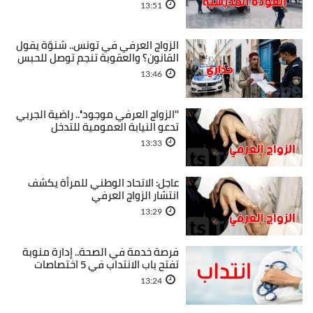
13:51
الزواج العرفي في تونس.. شنوّة يقول
القانون؟ والعقوبة تنجم توصل للحبس
13:46
''الزواج العرفي موجود''.. راضية الجربي
تدعو النيابة العمومية للتدخل
13:33
عاجل: الاتحاد الوطني للمرأة يكشف
انتشار الزواج العرفي
13:29
فرصة خدمة في الصحة.. إدارة منوبة
تفتح باب الانتداب في 5 اختصاصات
13:24