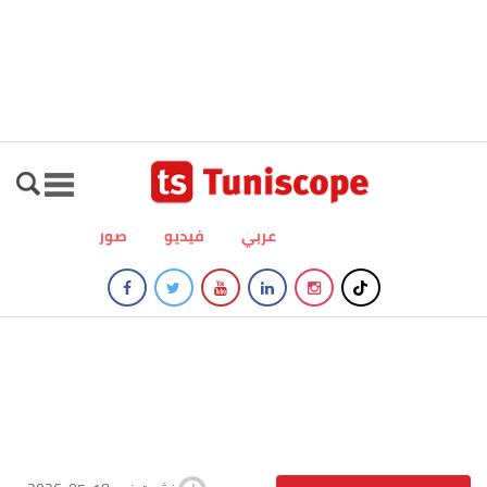
عربي
فيديو
صور