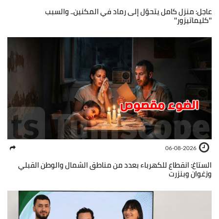
عاجل: منزل كامل يتحوّل إلى رماد في المكنين.. والسبب
''كليماتيزور''
06-08-2026
الستاغ: انقطاع للكهرباء بعدد من مناطق الشمال والوطن القبلي
وزغوان وبنزرت