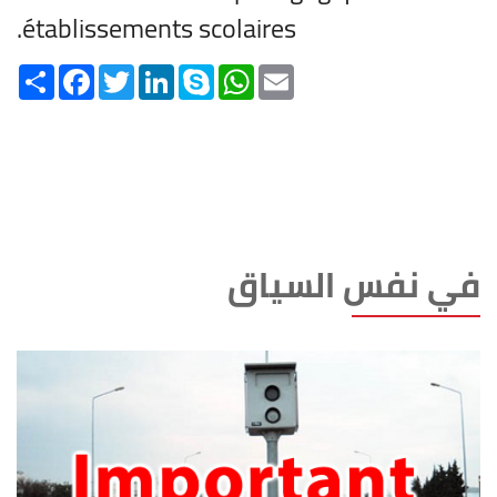
établissements scolaires.
Share
Facebook
Twitter
LinkedIn
Skype
WhatsApp
Email
في نفس السياق