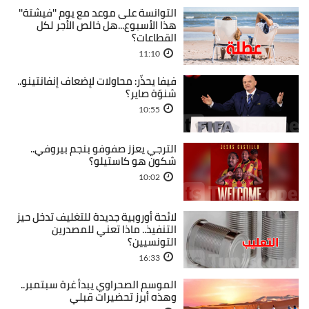
التوانسة على موعد مع يوم ''فيشتة''
هذا الأسبوع...هل خالص الأجر لكل
القطاعات؟
11:10
فيفا يحذّر: محاولات لإضعاف إنفانتينو..
شنوّة صاير؟
10:55
الترجي يعزز صفوفو بنجم بيروفي..
شكون هو كاستيلو؟
10:02
لائحة أوروبية جديدة للتغليف تدخل حيز
التنفيذ.. ماذا تعني للمصدرين
التونسيين؟
16:33
الموسم الصحراوي يبدأ غرة سبتمبر..
وهذه أبرز تحضيرات قبلي