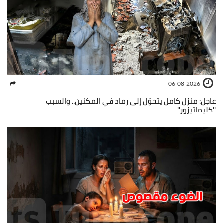
06-08-2026
عاجل: منزل كامل يتحوّل إلى رماد في المكنين.. والسبب
''كليماتيزور''