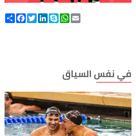
Share
Facebook
Twitter
LinkedIn
Skype
WhatsApp
Email
في نفس السياق