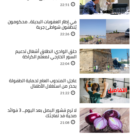
22:51
في إطار العقوبات البديلة.. محكومون
يُنظفون شواطئ جربة
22:26
حلق الوادي: انطلاق أشغال تدعيم
السور الخارجي لمعلم الكراكة
22:04
عاجل: المندوب العام لحماية الطفولة
يحذر من استغلال الأطفال
21:22
لا ترمِ قشور البصل بعد اليوم... 3 فوائد
صحية قد تفاجئك
21:08