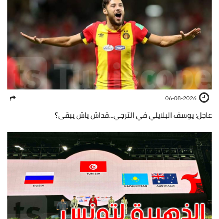
06-08-2026
عاجل: يوسف البلايلي في الترجي...قداش ياش يبقى؟