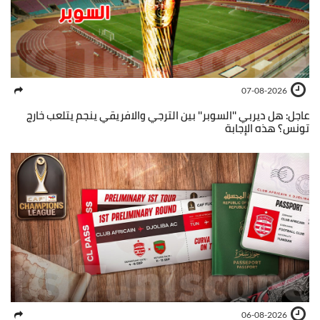
07-08-2026
عاجل: هل ديربي ''السوبر'' بين الترجي والافريقي ينجم يتلعب خارج
تونس؟ هذه الإجابة
06-08-2026