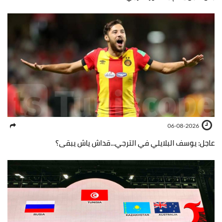
06-08-2026
عاجل: يوسف البلايلي في الترجي...قداش ياش يبقى؟