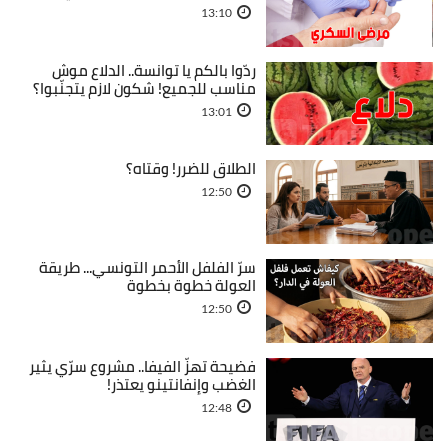
13:10
ردّوا بالكم يا توانسة.. الدلاع موش
مناسب للجميع! شكون لازم يتجنّبوا؟
13:01
الطلاق للضرر! وقتاه؟
12:50
سرّ الفلفل الأحمر التونسي... طريقة
العولة خطوة بخطوة
12:50
فضيحة تهزّ الفيفا.. مشروع سرّي يثير
الغضب وإنفانتينو يعتذر!
12:48