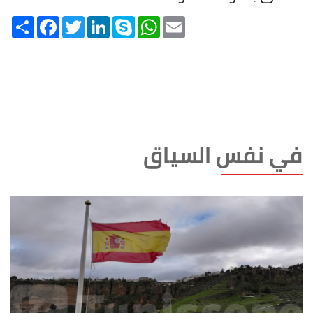
Share
Facebook
Twitter
LinkedIn
Skype
WhatsApp
Email
في نفس السياق