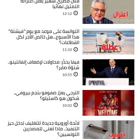
فنان مصري شهير يعلن اعتزاله
التمثيل نهائيا
12:12
التوانسة على موعد مع يوم ''فيشتة''
هذا الأسبوع...هل خالص الأجر لكل
القطاعات؟
11:10
فيفا يحذّر: محاولات لإضعاف إنفانتينو..
شنوّة صاير؟
10:55
الترجي يعزز صفوفو بنجم بيروفي..
شكون هو كاستيلو؟
10:02
لائحة أوروبية جديدة للتغليف تدخل حيز
التنفيذ.. ماذا تعني للمصدرين
التونسيين؟