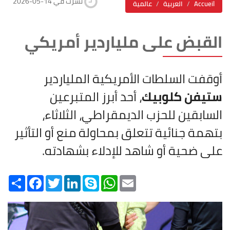
2026-05-14 نشرت في
Accueil
العربية
عالمية
القبض على ملياردير أمريكي
أوقفت السلطات الأمريكية الملياردير
ستيفن كلوبيك
، أحد أبرز المتبرعين
السابقين للحزب الديمقراطي، الثلاثاء،
بتهمة جنائية تتعلق بمحاولة منع أو التأثير
على ضحية أو شاهد للإدلاء بشهادته.
Share
Facebook
Twitter
LinkedIn
Skype
WhatsApp
Email