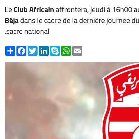
Le
Club Africain
affrontera, jeudi à 16h00 
Béja
dans le cadre de la dernière journée 
sacre national.
Share
Facebook
Twitter
LinkedIn
Skype
WhatsApp
Email