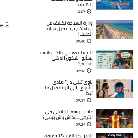
الكاملة
10:07
ce à
وزارة السياحة تكشف عن
اجراءات جديدة قبل نهاية
الصيف!
09:48
الماء المعدني غلا؟.. توانسة
يسألوا: شكون زاد في
السوم؟
09:46
ناوي تبني دار؟ هاذي
الأوراق اللي لازمة قبل ما
تبدأ
09:37
عاجل: يوسف البلايلي في
الترجي...قداش ياش يبقى؟
09:29
الخبز يضرّ القلب؟ الحقيقة