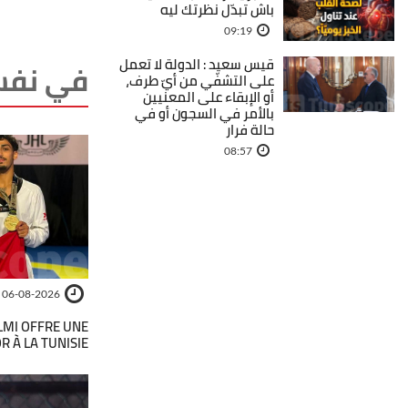
باش تبدّل نظرتك ليه
09:19
قيس سعيد : الدولة لا تعمل
في نفس
على التشفّي من أيّ طرف،
أو الإبقاء على المعنيين
بالأمر في السجون أو في
حالة فرار
08:57
06-08-2026
LMI OFFRE UNE
R À LA TUNISIE