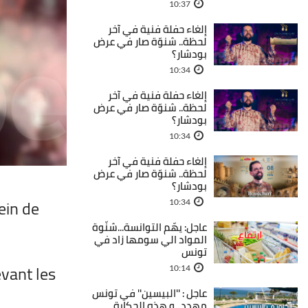
10:37
إلغاء حفلة فنية في آخر
لحظة.. شنوّة صار في عرض
بودشار؟
10:34
إلغاء حفلة فنية في آخر
لحظة.. شنوّة صار في عرض
بودشار؟
10:34
إلغاء حفلة فنية في آخر
لحظة.. شنوّة صار في عرض
بودشار؟
ein de
10:34
عاجل: يهّم التوانسة...شنّوة
المواد الي سومها زاد في
تونس
vant les
10:14
عاجل : ''البيسين'' في تونس
مهدد...و هذه الحكاية