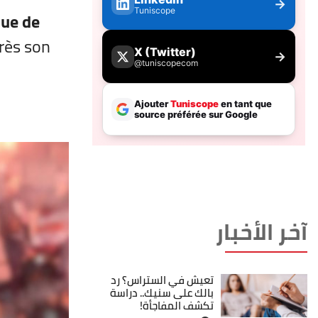
ue de
rès son
آخر الأخبار
تعيش في الستراس؟ رد
بالك على سنيك.. دراسة
تكشف المفاجأة!