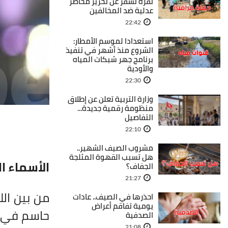
نفزة تسفر عن تحرير محاضر
عدلية ضد المخالفين
22:42
استعدادا لموسم الأمطار:
الشروع منذ أشهر في تنفيذ
برنامج جهر شبكات المياه
والأودية
22:30
وزارة التربية تعلن عن إطلاق
منظومة رقمية جديدة...
التفاصيل
22:10
مشروب الصيف الشهير..
هل تسبب القهوة المثلجة
الأسماء ال
الجفاف؟
21:27
من بين الل
احذرها في الصيف.. عادات
يومية تفاقم أعراض
حاسم في ال
الصدفية
21:08