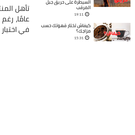
السيطرة على حريق جبل
تأهل المن
المرقب
19:11
عامًا، رغم
كيفاش تختار قهوتك حسب
في اختبا
مزاجك؟
15:31