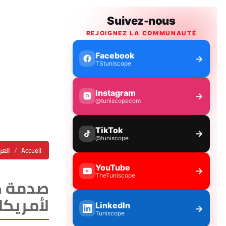
Accueil
العر
لأمريكا!