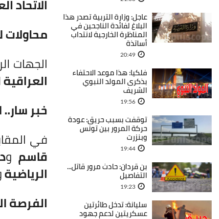
الاتحاد ال
عاجل: وزارة التربية تصدر هذا
البلاغ لفائدة الناجحين في
محاولات ل
المناظرة الخارجية لانتداب
أساتذة
20:49
الجهات ال
فلكيا: هذا موعد الاحتفاء
العراقية
ل
بذكرى المولد النبوي
الشريف
19:56
خبر سار..
توقفت بسبب حريق: عودة
حركة المرور بين تونس
في المقا
وبنزرت
19:44
قاسم
و
دا
بن قردان: حادث مرور قاتل...
الرياضية
و
التفاصيل
19:23
الفرصة ال
سليانة: تدخل طائرتين
عسكريتين لدعم جهود