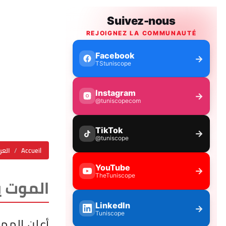
Accueil
العر
الموت ي
أعلن المم