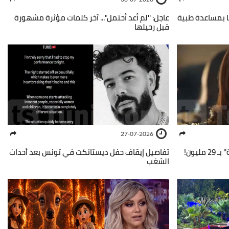
ها بمساعدة طبية
عاجل: ''لم أعد أحتمل''... آخر كلمات مؤثرة مشهورة
قبل رحيلها
27-07-2026
ليون!
تفاصيل إيقاف حفل ديستانكت في تونس بعد أحداث
الشغب