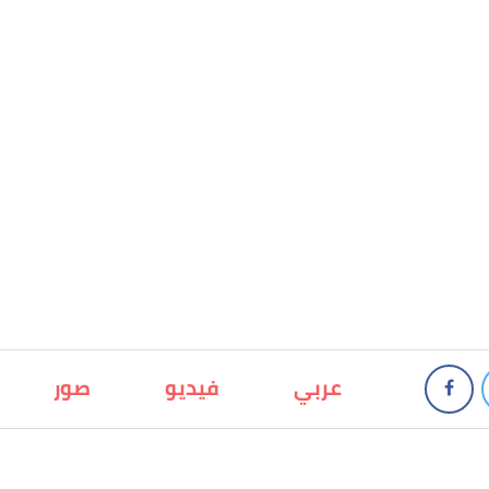
عربي
فيديو
صور