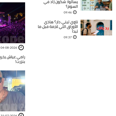
يسألوا: شكون زاد في
السوم؟
09:46
ناوي تبني دار؟ هاذي
الأوراق اللي لازمة قبل ما
تبدأ
09:37
04-08-2026
رامي عياش يخرج
بنزرت!
31-07-2026