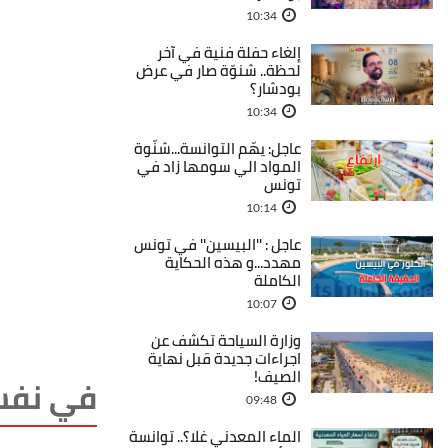
10:34
إلغاء حفلة فنية في آخر
لحظة.. شنوّة صار في عرض
بودشار؟
10:34
عاجل: يهّم التوانسة...شنّوة
المواد الي سومها زاد في
تونس
10:14
عاجل : ''البيسين'' في تونس
مهدد...و هذه الحكاية
الكاملة
10:07
وزارة السياحة تكشف عن
اجراءات جديدة قبل نهاية
الصيف!
في نفس
09:48
الماء المعدني غلا؟.. توانسة