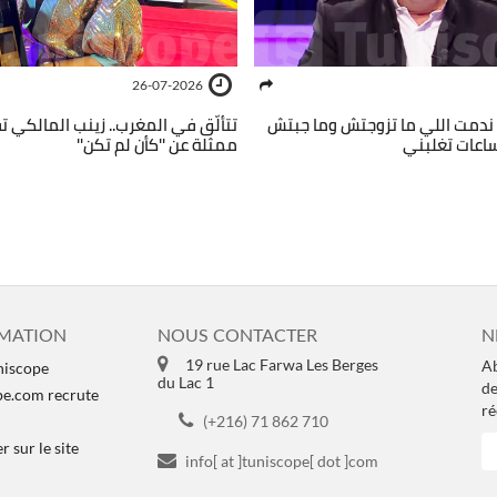
26-07-2026
ندمت اللي ما تزوجتش وما جبتش
تتألّق في المغرب.. زينب المالكي ت
ساعات تغلبني
ممثلة عن ''كأن لم تكن''
MATION
NOUS CONTACTER
N
19 rue Lac Farwa Les Berges
Ab
niscope
du Lac 1
de
pe.com recrute
ré
(+216) 71 862 710
 sur le site
info[ at ]tuniscope[ dot ]com