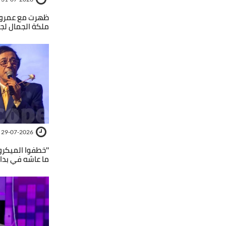
ظهرت مع عمرو د
ملكة الجمال لج
29-07-2026
''خطفوا الميكرو
ما عاشه في بداي