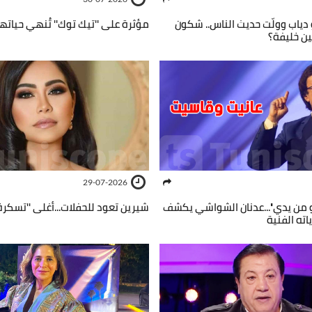
ياب وولّت حديث الناس.. شكون
مؤثرة على ''تيك توك'' تُنهي حيات
ين خليفة؟
29-07-2026
 من يدي''...عدنان الشواشي يكشف
شيرين تعود للحفلات...أغلى ''تسكرة'' بـ 29 م
اته الفنية