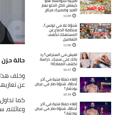
طبيبة للتوانسة: هاو
كيفاش تاكل الحلو نهار
العيد وضميرك مرتاح
11:09
شنوّة غلا في تونس؟..
منظمة الدفاع عن
المستهلك تكشف
التفاصيل
11:00
تعيش في الستراس؟ رد
حالة حزن
بالك على سنيك.. دراسة
تكشف المفاجأة!
10:37
وخلف هذا ا
إلغاء حفلة فنية في آخر
عن تعازيه
لحظة.. شنوّة صار في عرض
بودشار؟
10:34
كما تداول 
إلغاء حفلة فنية في آخر
وعائلته، س
لحظة.. شنوّة صار في عرض
بودشار؟