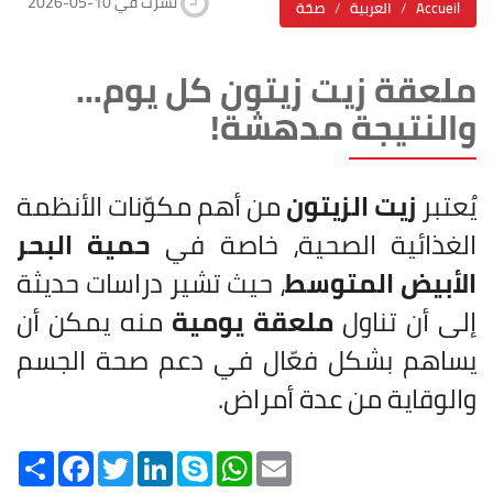
2026-05-10 نشرت في
Accueil
العربية
صحّة
ملعقة زيت زيتون كل يوم…
والنتيجة مدهشة!
يُعتبر
زيت الزيتون
من أهم مكوّنات الأنظمة
الغذائية الصحية، خاصة في
حمية البحر
الأبيض المتوسط
، حيث تشير دراسات حديثة
إلى أن تناول
ملعقة يومية
منه يمكن أن
يساهم بشكل فعّال في دعم صحة الجسم
والوقاية من عدة أمراض.
Share
Facebook
Twitter
LinkedIn
Skype
WhatsApp
Email