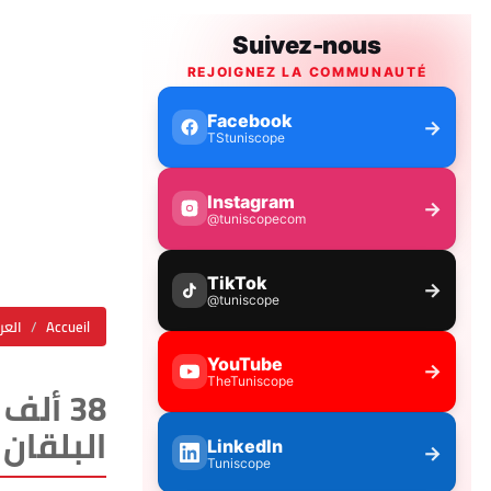
Accueil
العر
البلقان