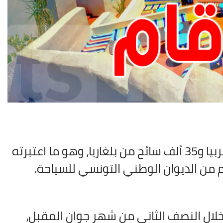
سجّلت تونس خلال سنة 2025 استقبال 38 ألف سائح من صربيا و35 ألف سائح من بلغاريا، وهو ما اعتبرته
م من الديوان الوطني التونسي للسياحة.
خلال النصف الثاني من شهر جوان المقبل،