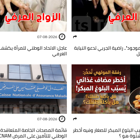
07-08-2026
وجود''.. راضية الجربي تدعو النيابة
عاجل: الاتحاد الوطني للمرأة يكشف ا
ل
العرفي
07-08-2026
ب البلوغ المبكر للصغار وفيه أخطر
قائمة المصحات الخاصة المتعاقدة
نّوة هو ؟
الوطني للتأمين على المرض CNAM في تونس