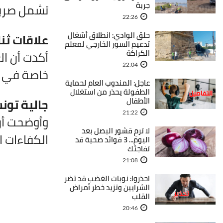
جربة
تشمل صربيا
22:26
حلق الوادي: انطلاق أشغال
علاقات ثن
تدعيم السور الخارجي لمعلم
الكراكة
أكدت أن ال
22:04
خاصة في ال
عاجل: المندوب العام لحماية
الطفولة يحذر من استغلال
الأطفال
جالية تو
21:22
لا ترمِ قشور البصل بعد
الكفاءات ا
اليوم... 3 فوائد صحية قد
تفاجئك
21:08
احذروا: نوبات الغضب قد تضر
الشرايين وتزيد خطر أمراض
القلب
20:46