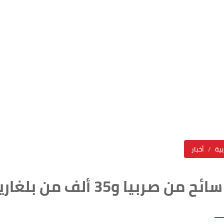
بية
أخبار
38 ألف سائح من صربيا و