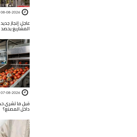
08-08-2026
عاجل: إنجاز جديد
المشاريع يحصد أكثر من 5 مشا
07-08-2026
قبل ما تشري ح
داخل المصنع؟