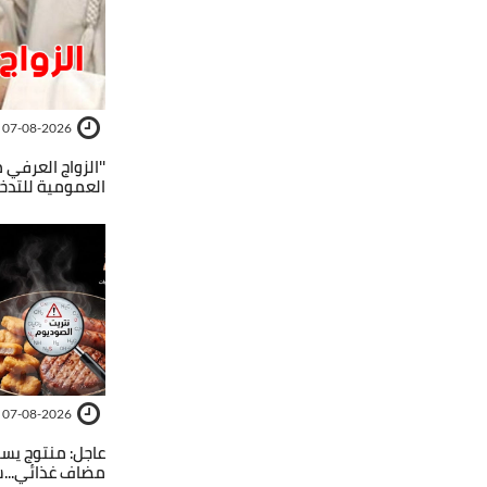
07-08-2026
''الزواج العرفي م
العمومية للتدخ
07-08-2026
عاجل: منتوج يسب
مضاف غذائي...ش