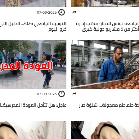
07-08-2026
 لجامعة تونس المنار: مكتب إدارة
التوجيه الجامعي 2026..
ريع دولية كبرى
خرج اليوم
07-08-2026
كة طماطم معجونة… شنوّة صار
عاجل: هل تتأجل العودة المدرسية..ال