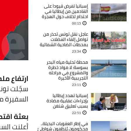
إسبانيا تفرض قيودا على
القادمين من إيطاليا في
احتدام لخلاف حول الهجرة
00:15
عاجل: نقل تونس تحذر من
تواصل إلقاء الفضلات
بمحطات الضاحية الشمالية
23:34
محطة تحلية مياه البحر
بسوسة: لا مواد خطرة
والمشروع في مراحله
ارتفاع مل
التجريبية الأخيرة
23:11
إسبانيا تهدد إيطاليا
السفيرة مؤ
بإجراءات عقابية مضادة
بسبب تعليق شنغن
بعثة اقتص
22:51
في إطار العقوبات البديلة..
أعلنت السف
محكومون يُنظفون شواطئ