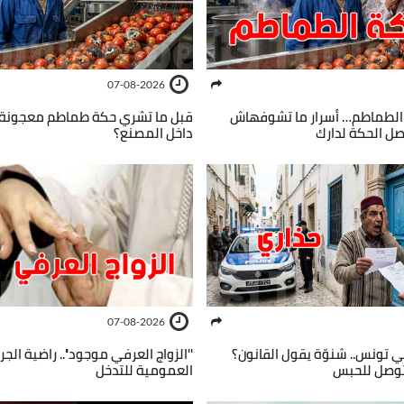
07-08-2026
الطماطم… أسرار ما تشوفهاش
قبل ما تشري حكة طماطم معجونة…
صل الحكة لدارك
داخل المصنع؟
07-08-2026
ي تونس.. شنوّة يقول القانون؟
''الزواج العرفي موجود''.. راضية الجر
توصل للحبس
العمومية للتدخل