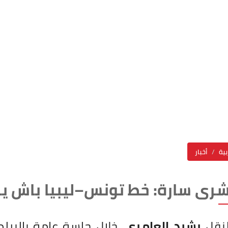
بية
أخبار
رى سارة: خط تونس–ليبيا باش يرج
النقل
رشيد العامري
، خلال جلسة عامة بالبرلمان اليوم ال