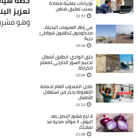
خطة سياح
بإجراءات عقابية مضادة
بسبب تعليق شنغن
تعزيز البن
22:51
وهو مشروع ق
في إطار العقوبات البديلة..
محكومون يُنظفون شواطئ
جربة
22:26
حلق الوادي: انطلاق أشغال
تدعيم السور الخارجي لمعلم
الكراكة
22:04
عاجل: المندوب العام لحماية
الطفولة يحذر من استغلال
الأطفال
21:22
لا ترمِ قشور البصل بعد
اليوم... 3 فوائد صحية قد
تفاجئك
21:08