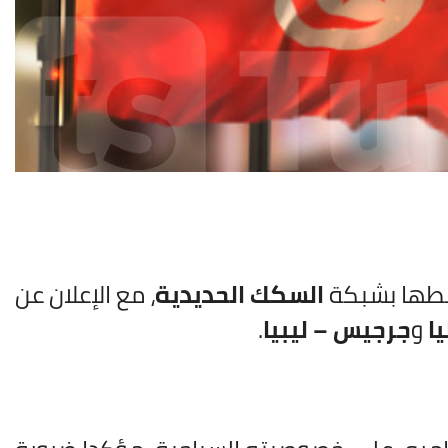
بطها بشبكة
السكك الحديدية
، مع الإعلان عن
ا
و
جرجيس – ليبيا
.