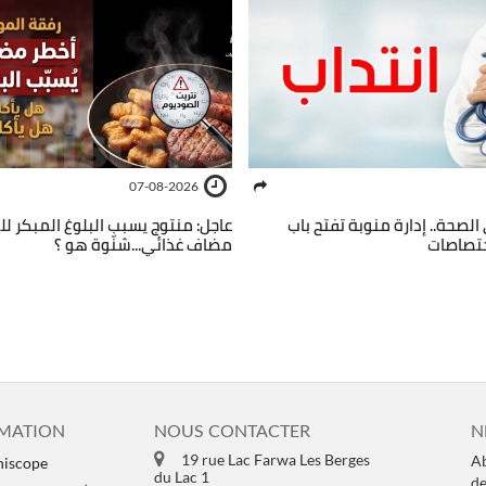
07-08-2026
صحة.. إدارة منوبة تفتح باب
عاجل: منتوج يسبب البلوغ المبكر لل
مضاف غذائي...شنّوة هو ؟
MATION
NOUS CONTACTER
N
19 rue Lac Farwa Les Berges
Ab
niscope
du Lac 1
de