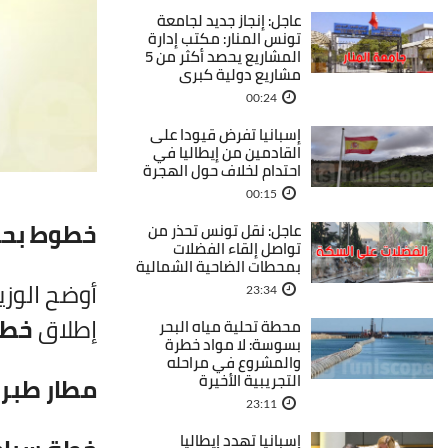
عاجل: إنجاز جديد لجامعة
تونس المنار: مكتب إدارة
المشاريع يحصد أكثر من 5
مشاريع دولية كبرى
00:24
إسبانيا تفرض قيودا على
القادمين من إيطاليا في
احتدام لخلاف حول الهجرة
00:15
خطوط بحر
عاجل: نقل تونس تحذر من
تواصل إلقاء الفضلات
بمحطات الضاحية الشمالية
أوضح الوز
23:34
إطلاق
خطو
محطة تحلية مياه البحر
بسوسة: لا مواد خطرة
والمشروع في مراحله
التجريبية الأخيرة
مطار طبرق
23:11
إسبانيا تهدد إيطاليا