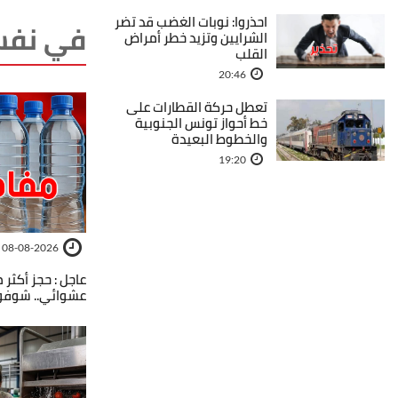
احذروا: نوبات الغضب قد تضر
في نفس
الشرايين وتزيد خطر أمراض
القلب
20:46
تعطل حركة القطارات على
خط أحواز تونس الجنوبية
والخطوط البعيدة
19:20
08-08-2026
عشوائي.. شوفوا