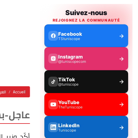
Accueil
العر
عاجل-بش
أكّد وزير 