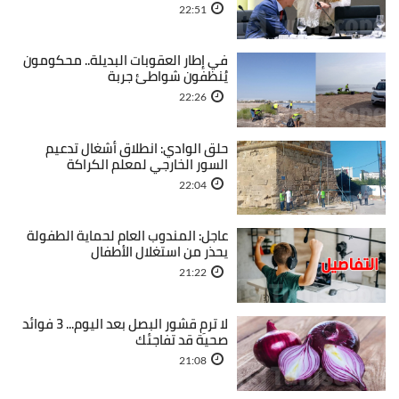
22:51
في إطار العقوبات البديلة.. محكومون
يُنظفون شواطئ جربة
22:26
حلق الوادي: انطلاق أشغال تدعيم
السور الخارجي لمعلم الكراكة
22:04
عاجل: المندوب العام لحماية الطفولة
يحذر من استغلال الأطفال
21:22
لا ترمِ قشور البصل بعد اليوم... 3 فوائد
صحية قد تفاجئك
21:08