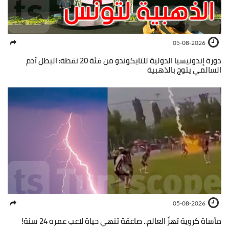
05-08-2026
دورة إندونيسيا الدولية للتايكوندو من فئة 20 نقطة: البطل آدم
السالمي يتوج بالذهبية
05-08-2026
مأساة كروية تهزّ العالم.. صاعقة تنهي حياة لاعب عمره 24 سنة!