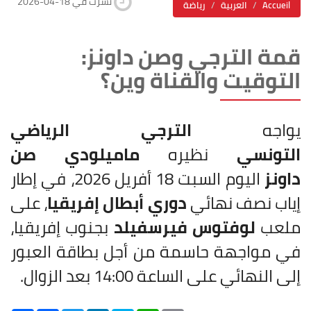
2026-04-18 نشرت في
Accueil
العربية
رياضة
قمة الترجي وصن داونز:
التوقيت والقناة وين؟
يواجه
الترجي الرياضي
التونسي
نظيره
ماميلودي صن
داونز
اليوم السبت 18 أفريل 2026، في إطار
إياب نصف نهائي
دوري أبطال إفريقيا
، على
ملعب
لوفتوس فيرسفيلد
بجنوب إفريقيا،
في مواجهة حاسمة من أجل بطاقة العبور
إلى النهائي على الساعة 14:00 بعد الزوال.