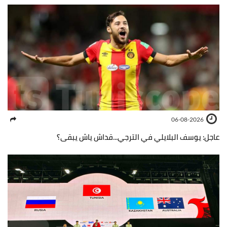
06-08-2026
عاجل: يوسف البلايلي في الترجي...قداش ياش يبقى؟