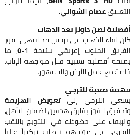
قناة
beIN Sports 3 HD
، فيما يتولى
التعليق
عصام الشوالي
.
أفضلية لصن داونز بعد الذهاب
كان لقاء الذهاب في تونس قد انتهى بفوز
الفريق الجنوب إفريقي بنتيجة
1-0
، ما
يمنحه أفضلية نسبية قبل مواجهة الإياب،
خاصة مع عامل الأرض والجمهور.
مهمة صعبة للترجي
يسعى الترجي إلى
تعويض الهزيمة
وتحقيق الفوز بفارق هدفين لضمان التأهل،
والإبقاء على حظوظه في التتويج باللقب
القاري، في مواجهة تتطلب تركيزاً عالياً