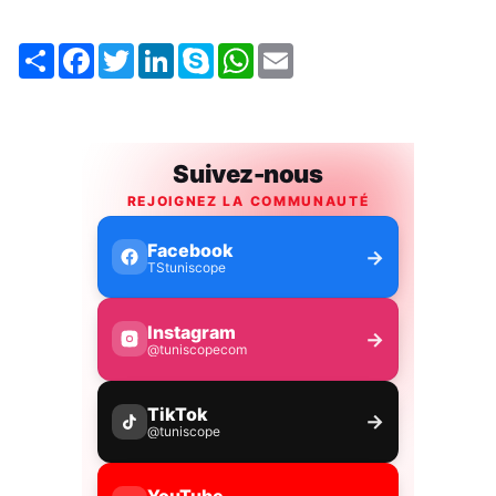
Share
Facebook
Twitter
LinkedIn
Skype
WhatsApp
Email