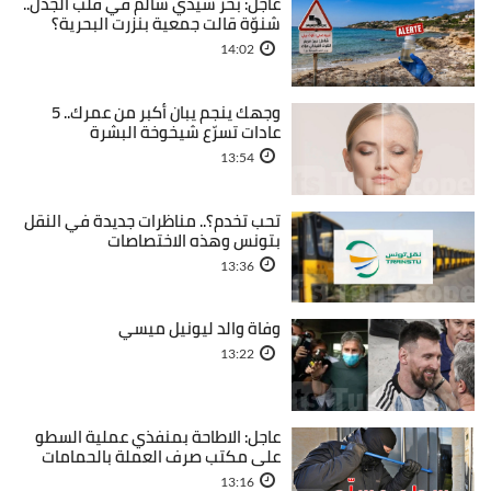
عاجل: بحر سيدي سالم في قلب الجدل..
شنوّة قالت جمعية بنزرت البحرية؟
14:02
وجهك ينجم يبان أكبر من عمرك.. 5
عادات تسرّع شيخوخة البشرة
13:54
تحب تخدم؟.. مناظرات جديدة في النقل
بتونس وهذه الاختصاصات
13:36
وفاة والد ليونيل ميسي
13:22
عاجل: الاطاحة بمنفذي عملية السطو
على مكتب صرف العملة بالحمامات
13:16