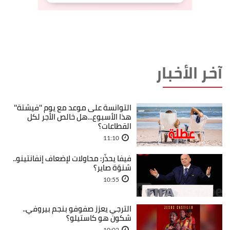
آخر الأخبار
التوانسة على موعد مع يوم ''فيشتة''
هذا الأسبوع...هل خالص الأجر لكل
القطاعات؟
11:10
فيفا يحذّر: محاولات لإضعاف إنفانتينو..
شنوّة صاير؟
10:55
الترجي يعزز صفوفو بنجم بيروفي..
شكون هو كاستيلو؟
10:02