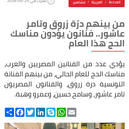
2026-05-25 نشرت في
Accueil
العربية
مشاهير
من بينهم درّة زروق وتامر
عاشور.. فنانون يؤدون مناسك
الحج هذا العام
يؤدي عدد من الفنانين المصريين والعرب،
مناسك الحج للعام الحالي، من بينهم الفنانة
التونسية درة زروق، والفنانون المصريون
تامر عاشور، وسامح حسين، وعمرو وهبة
.
Share
Facebook
Twitter
LinkedIn
Skype
WhatsApp
Email