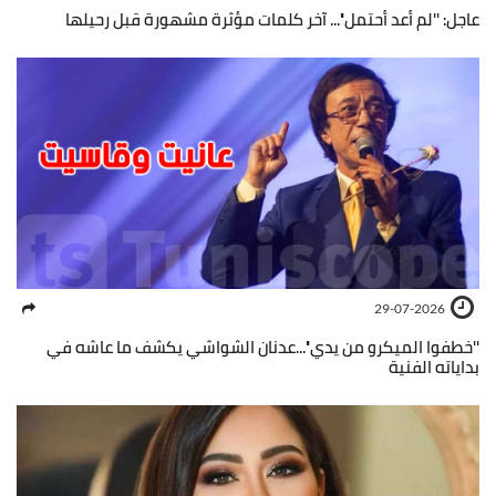
عاجل: ''لم أعد أحتمل''... آخر كلمات مؤثرة مشهورة قبل رحيلها
29-07-2026
''خطفوا الميكرو من يدي''...عدنان الشواشي يكشف ما عاشه في
بداياته الفنية