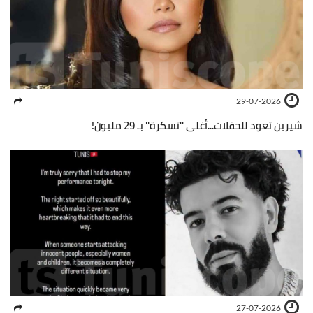
29-07-2026
شيرين تعود للحفلات...أغلى ''تسكرة'' بـ 29 مليون!
27-07-2026