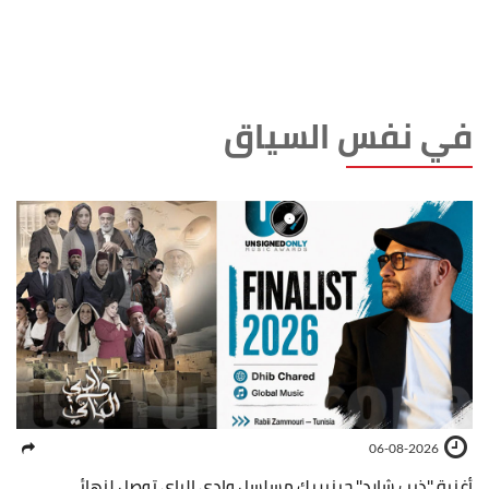
في نفس السياق
06-08-2026
أغنية ''ذيب شارد'' جينيريك مسلسل وادي الباي توصل لنهائي