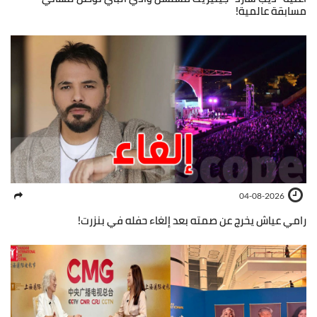
مسابقة عالمية!
04-08-2026
رامي عياش يخرج عن صمته بعد إلغاء حفله في بنزرت!