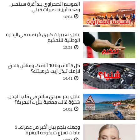
الموسم الصحراوي يبدأ غرة سبتمبر..
وهذه أبرز تحضيرات قبلي
16:04
عاجل: تغييرات كبرى مُرتقبة في الإدارة
الوطنية للتحكيم
15:58
كل 5 آلاف ولا 10 آلاف؟.. وقتاش بالحق
لازمك تبدّل زيت كرهبتك؟
14:41
عاجل: بحر سيدي سالم في قلب الجدل..
شنوّة قالت جمعية بنزرت البحرية؟
14:02
وجهك ينجم يبان أكبر من عمرك.. 5
عادات تسرّع شيخوخة البشرة
13:54