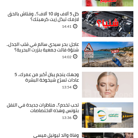
كل 5 آلاف ولا 10 آلاف؟.. وقتاش بالحق
لازمك تبدّل زيت كرهبتك؟
14:41
عاجل: بحر سيدي سالم في قلب الجدل..
شنوّة قالت جمعية بنزرت البحرية؟
14:02
وجهك ينجم يبان أكبر من عمرك.. 5
عادات تسرّع شيخوخة البشرة
13:54
تحب تخدم؟.. مناظرات جديدة في النقل
بتونس وهذه الاختصاصات
13:36
وفاة والد ليونيل ميسي