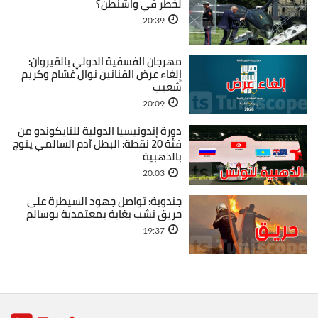
لخطر في واشنطن؟
20:39
مهرجان الفسقية الدولي بالقيروان:
إلغاء عرض الفنانين نوال غشام وكريم
شعيب
20:09
دورة إندونيسيا الدولية للتايكوندو من
فئة 20 نقطة: البطل آدم السالمي يتوج
بالذهبية
20:03
جندوبة: تواصل جهود السيطرة على
حريق نشب بغابة بمعتمدية بوسالم
19:37