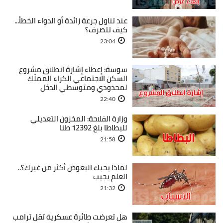
عند تناول جرعة زائدة أو الدواء الخطأ...
كيف تتصرف؟
23:04
سوسة: إعطاء إشارة انطلاق مشروع
السكن الاجتماعي الكراء المملّك
لمحدودي ومتوسطي الدخل
22:40
وزارة الفلاحة: المخزون التعديلي
للبطاطا بلغ 12392 طنا
21:58
لماذا يحبك البعوض أكثر من غيرك؟..
العلم يجيب
21:32
هل تعرضت طائرة عسكرية تقل ترامب