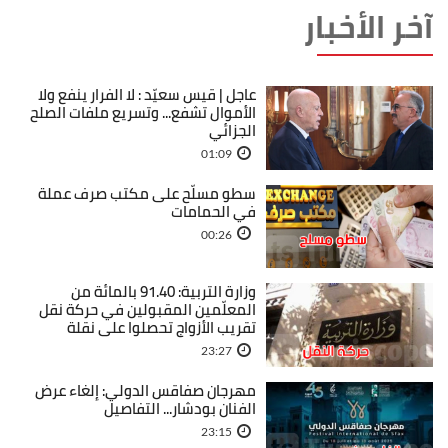
آخر الأخبار
عاجل | قيس سعيّد : لا الفرار ينفع ولا
الأموال تشفع... وتسريع ملفات الصلح
الجزائي
01:09
سطو مسلّح على مكتب صرف عملة
في الحمامات
00:26
وزارة التربية: 91.40 بالمائة من
المعلّمين المقبولين في حركة نقل
تقريب الأزواج تحصلوا على نقلة
23:27
مهرجان صفاقس الدولي: إلغاء عرض
الفنان بودشار... التفاصيل
23:15