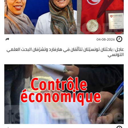
04-08-2026
عاجل : باحثتان تونسيّتان تتألّقان في هارفارد وتشرّفان البحث العلمي
التونسي