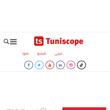
عربي
فيديو
صور