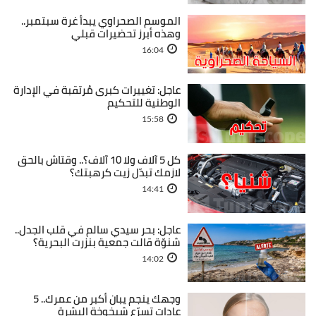
الموسم الصحراوي يبدأ غرة سبتمبر..
وهذه أبرز تحضيرات قبلي
16:04
عاجل: تغييرات كبرى مُرتقبة في الإدارة
الوطنية للتحكيم
15:58
كل 5 آلاف ولا 10 آلاف؟.. وقتاش بالحق
لازمك تبدّل زيت كرهبتك؟
14:41
عاجل: بحر سيدي سالم في قلب الجدل..
شنوّة قالت جمعية بنزرت البحرية؟
14:02
وجهك ينجم يبان أكبر من عمرك.. 5
عادات تسرّع شيخوخة البشرة