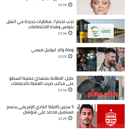
13:54
تحب تخدم؟.. مناظرات جديدة في النقل
بتونس وهذه الاختصاصات
13:36
وفاة والد ليونيل ميسي
13:22
عاجل: الاطاحة بمنفذي عملية السطو
على مكتب صرف العملة بالحمامات
13:16
5 سنين كاملة! النادي الإفريقي يحسم
مستقبل محمد علي شوشان
12:29