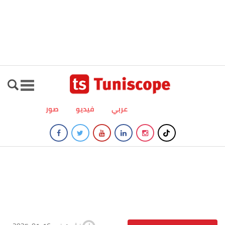
عربي
فيديو
صور