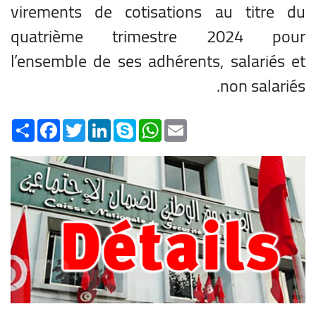
virements de cotisations au titre du
quatrième trimestre 2024 pour
l’ensemble de ses adhérents, salariés et
non salariés.
Share
Facebook
Twitter
LinkedIn
Skype
WhatsApp
Email