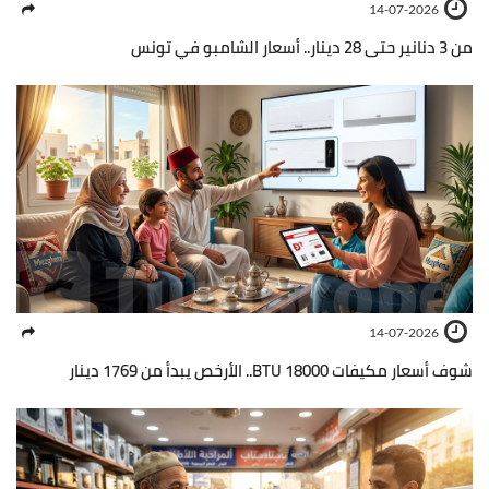
14-07-2026
من 3 دنانير حتى 28 دينار.. أسعار الشامبو في تونس
14-07-2026
شوف أسعار مكيفات 18000 BTU.. الأرخص يبدأ من 1769 دينار