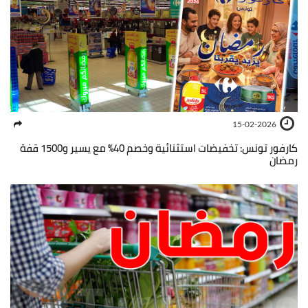
15-02-2026
كارفور تونس: تخفيضات استثنائية وخصم 40% مع يسير و1500 قفة
رمضان