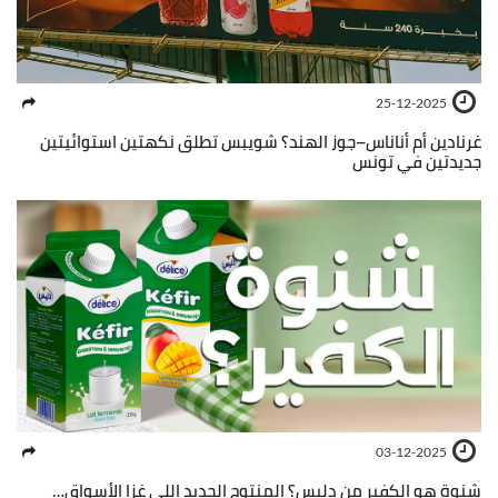
25-12-2025
غرنادين أم أناناس–جوز الهند؟ شويبس تطلق نكهتين استوائيتين
جديدتين في تونس
03-12-2025
شنوة هو الكفير من دليس؟ المنتوج الجديد اللي غزا الأسواق…