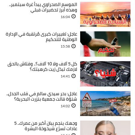
الموسم الصحراوي يبدأ غرة سبتمبر..
وهذه أبرز تحضيرات قبلي
16:04
عاجل: تغييرات كبرى مُرتقبة في الإدارة
الوطنية للتحكيم
15:58
كل 5 آلاف ولا 10 آلاف؟.. وقتاش بالحق
لازمك تبدّل زيت كرهبتك؟
14:41
عاجل: بحر سيدي سالم في قلب الجدل..
شنوّة قالت جمعية بنزرت البحرية؟
14:02
وجهك ينجم يبان أكبر من عمرك.. 5
عادات تسرّع شيخوخة البشرة