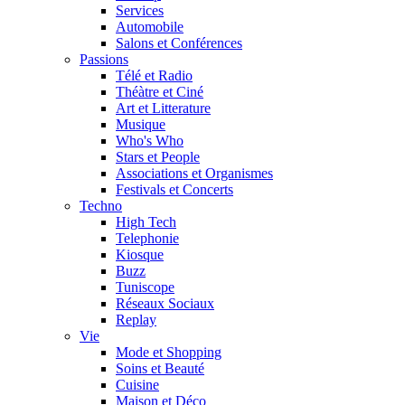
Services
Automobile
Salons et Conférences
Passions
Télé et Radio
Théàtre et Ciné
Art et Litterature
Musique
Who's Who
Stars et People
Associations et Organismes
Festivals et Concerts
Techno
High Tech
Telephonie
Kiosque
Buzz
Tuniscope
Réseaux Sociaux
Replay
Vie
Mode et Shopping
Soins et Beauté
Cuisine
Maison et Déco