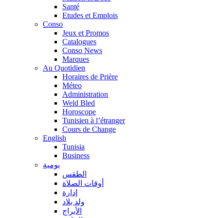
Santé
Etudes et Emplois
Conso
Jeux et Promos
Catalogues
Conso News
Marques
Au Quotidien
Horaires de Prière
Méteo
Administration
Weld Bled
Horoscope
Tunisien à l’étranger
Cours de Change
English
Tunisia
Business
يومية
الطقس
أوقات الصلاة
إدارة
ولد بلاد
الأبراج