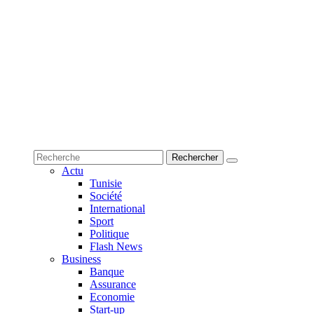
Actu
Tunisie
Société
International
Sport
Politique
Flash News
Business
Banque
Assurance
Economie
Start-up