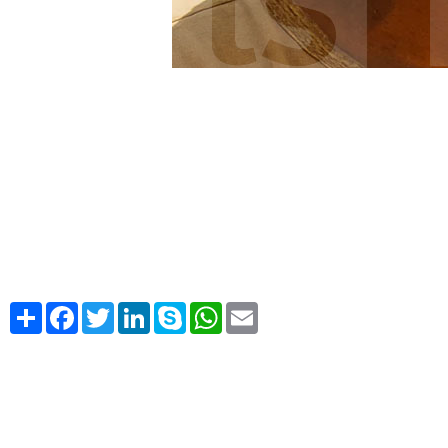
Share
Facebook
Twitter
LinkedIn
Skype
WhatsApp
Email