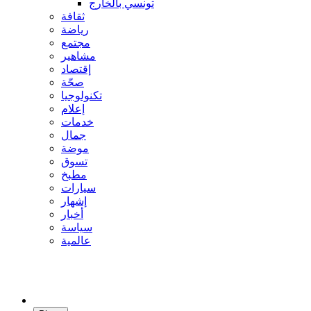
تونسي بالخارج
ثقافة
رياضة
مجتمع
مشاهير
إقتصاد
صحّة
تكنولوجيا
إعلام
خدمات
جمال
موضة
تسوق
مطبخ
سيارات
إشهار
أخبار
سياسة
عالمية