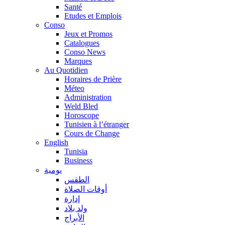
Santé
Etudes et Emplois
Conso
Jeux et Promos
Catalogues
Conso News
Marques
Au Quotidien
Horaires de Prière
Méteo
Administration
Weld Bled
Horoscope
Tunisien à l’étranger
Cours de Change
English
Tunisia
Business
يومية
الطقس
أوقات الصلاة
إدارة
ولد بلاد
الأبراج