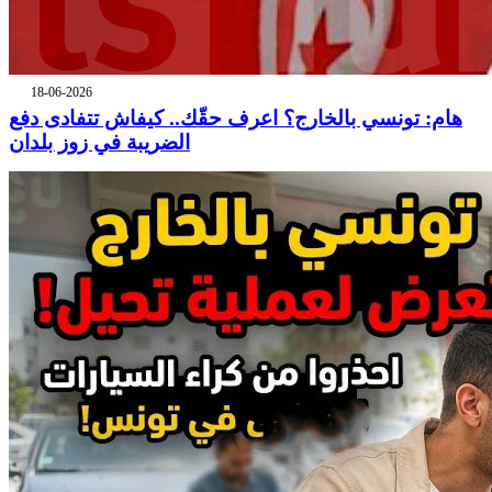
18-06-2026
هام: تونسي بالخارج؟ اعرف حقّك.. كيفاش تتفادى دفع
الضريبة في زوز بلدان