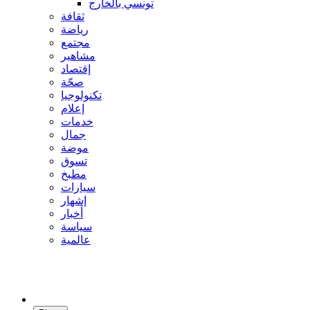
تونسي بالخارج
ثقافة
رياضة
مجتمع
مشاهير
إقتصاد
صحّة
تكنولوجيا
إعلام
خدمات
جمال
موضة
تسوق
مطبخ
سيارات
إشهار
أخبار
سياسة
عالمية