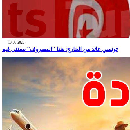
18-06-2026
تونسي عائد من الخارج: هذا ''المصروف'' يستنى فيه