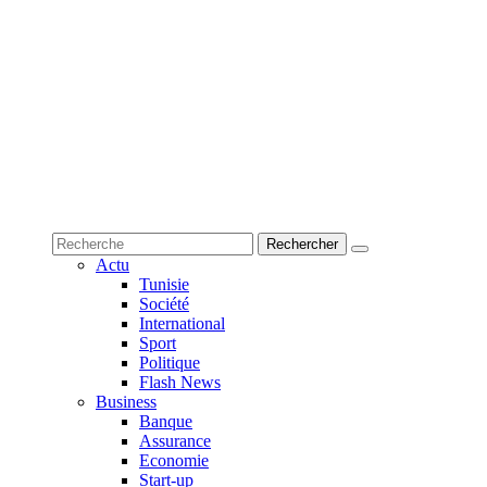
Actu
Tunisie
Société
International
Sport
Politique
Flash News
Business
Banque
Assurance
Economie
Start-up