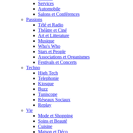
Services
Automobile
Salons et Conférences
Passions
Télé et Radio
Théàtre et Ciné
Art et Litterature
Musique
Who's Who
Stars et People
Associations et Organismes
Festivals et Concerts
Techno
High Tech
Telephonie
Kiosque
Buzz
Tuniscope
Réseaux Sociaux
Replay
Vie
Mode et Shopping
Soins et Beauté
Cuisine
Maison et Déco