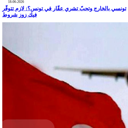
18-06-2026
تونسي بالخارج وتحبّ تشري عقّار في تونس؟: لازم تتوفّر
فيك زوز شروط