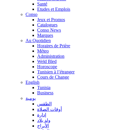
Santé
Etudes et Emplois
Conso
Jeux et Promos
Catalogues
Conso News
Marques
Au Quotidien
Horaires de Prière
Méteo
Administration
Weld Bled
Horoscope
Tunisien à l’étranger
Cours de Change
English
Tunisia
Business
يومية
الطقس
أوقات الصلاة
إدارة
ولد بلاد
الأبراج