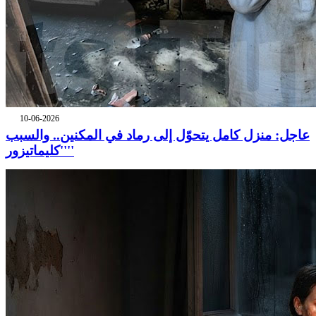
10-06-2026
عاجل: منزل كامل يتحوّل إلى رماد في المكنين.. والسبب
''كليماتيزور''