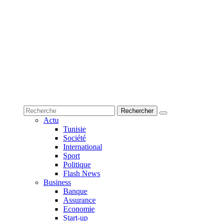
Actu
Tunisie
Société
International
Sport
Politique
Flash News
Business
Banque
Assurance
Economie
Start-up