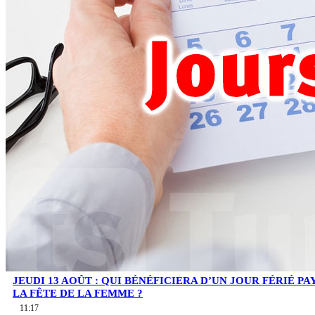
JEUDI 13 AOÛT : QUI BÉNÉFICIERA D’UN JOUR FÉRIÉ PA
LA FÊTE DE LA FEMME ?
11:17