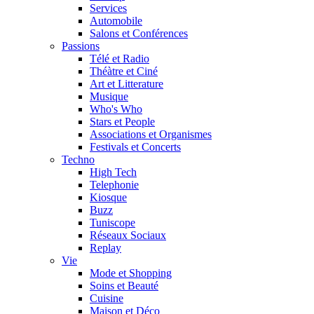
Services
Automobile
Salons et Conférences
Passions
Télé et Radio
Théàtre et Ciné
Art et Litterature
Musique
Who's Who
Stars et People
Associations et Organismes
Festivals et Concerts
Techno
High Tech
Telephonie
Kiosque
Buzz
Tuniscope
Réseaux Sociaux
Replay
Vie
Mode et Shopping
Soins et Beauté
Cuisine
Maison et Déco