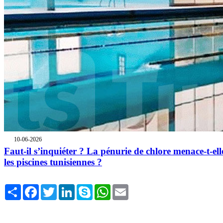
10-06-2026
Faut-il s’inquiéter ? La pénurie de chlore menace-t-ell
les piscines tunisiennes ?
Share
Facebook
Twitter
LinkedIn
Skype
WhatsApp
Email