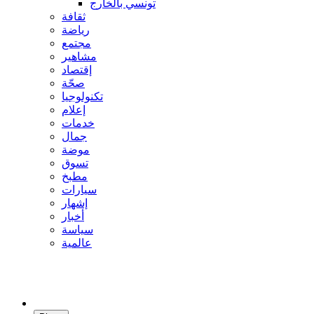
تونسي بالخارج
ثقافة
رياضة
مجتمع
مشاهير
إقتصاد
صحّة
تكنولوجيا
إعلام
خدمات
جمال
موضة
تسوق
مطبخ
سيارات
إشهار
أخبار
سياسة
عالمية