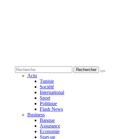
Actu
Tunisie
Société
International
Sport
Politique
Flash News
Business
Banque
Assurance
Economie
Start-up