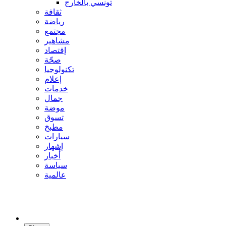
تونسي بالخارج
ثقافة
رياضة
مجتمع
مشاهير
إقتصاد
صحّة
تكنولوجيا
إعلام
خدمات
جمال
موضة
تسوق
مطبخ
سيارات
إشهار
أخبار
سياسة
عالمية