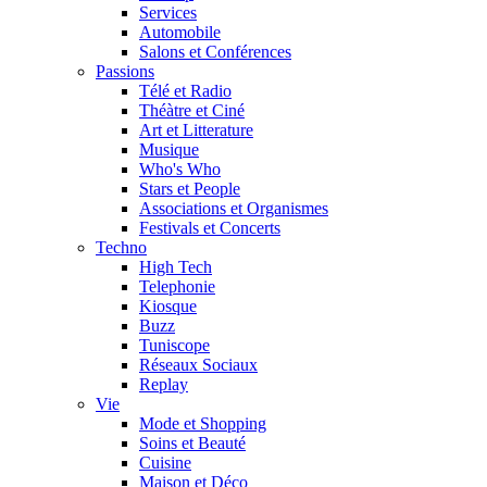
Services
Automobile
Salons et Conférences
Passions
Télé et Radio
Théàtre et Ciné
Art et Litterature
Musique
Who's Who
Stars et People
Associations et Organismes
Festivals et Concerts
Techno
High Tech
Telephonie
Kiosque
Buzz
Tuniscope
Réseaux Sociaux
Replay
Vie
Mode et Shopping
Soins et Beauté
Cuisine
Maison et Déco