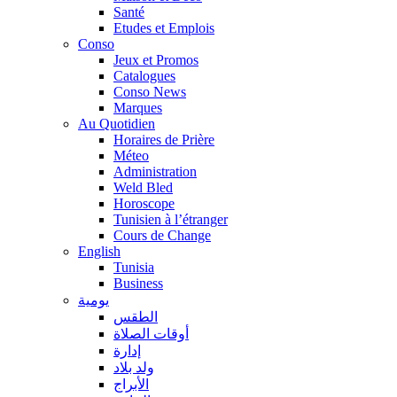
Santé
Etudes et Emplois
Conso
Jeux et Promos
Catalogues
Conso News
Marques
Au Quotidien
Horaires de Prière
Méteo
Administration
Weld Bled
Horoscope
Tunisien à l’étranger
Cours de Change
English
Tunisia
Business
يومية
الطقس
أوقات الصلاة
إدارة
ولد بلاد
الأبراج