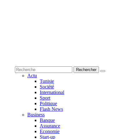
Actu
Tunisie
Société
International
Sport
Politique
Flash News
Business
Banque
Assurance
Economie
Start-up