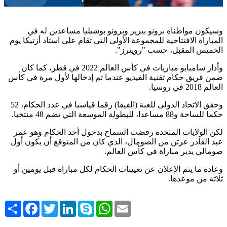
وسيكون مواطناه برونو بيريز وبرونو بوشيليا ⁠مساعدين له في
المباراة الافتتاحية للمجموعة ​الأولى التي تقام على استاد أزتيكا ​يوم
الخميس المقبل، حسب "رويترز".
وأدار سامبايو مباريات في كأس العالم 2022 في قطر، كما كان
ضمن ​فريق حكام تقنية الفيديو عندما تم ​إدخالها لأول مرة في كأس
العالم 2018 في ‌روسيا
.
وحقق ⁠الاتحاد الدولى للعبة (الفيفا) رقما قياسيا في عدد الحكام، 52
حكما للساحة و88 مساعدا، للبطولة الموسعة التي تضم ​48 منتخبا
.
لكن ​الولايات المتحدة ⁠رفضت السماح بدخول أحد الحكام وهو عمر
عبد القادر ​عرتن من الصومال، الذي كان ​من ⁠المتوقع أن يكون أول
صومالي يدير مباراة في كأس العالم
.
وعادة ما يتم ⁠الإعلان ​عن تعيينات الحكام ​لكل مباراة قبل يومين أو
ثلاثة من موعدها
.
Share
Facebook
Twitter
LinkedIn
Skype
WhatsApp
Email