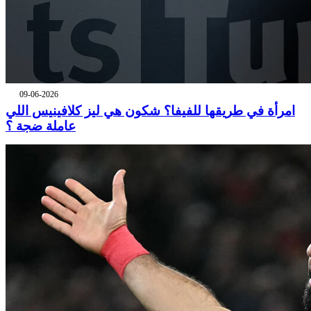
09-06-2026
امرأة في طريقها للفيفا؟ شكون هي ليز كلافينيس اللي
عاملة ضجة ؟