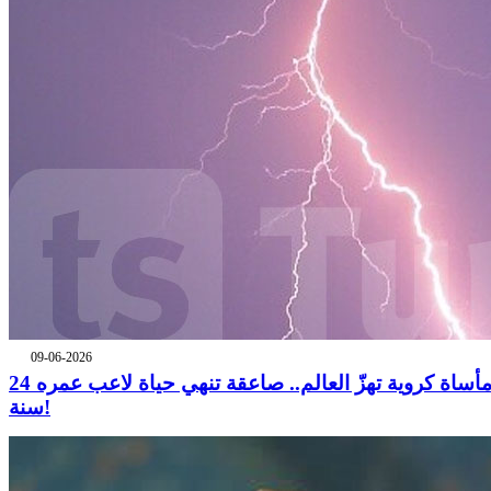
09-06-2026
مأساة كروية تهزّ العالم.. صاعقة تنهي حياة لاعب عمره 24
سنة!