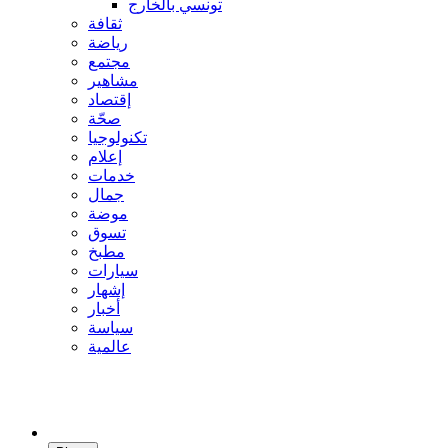
تونسي بالخارج
ثقافة
رياضة
مجتمع
مشاهير
إقتصاد
صحّة
تكنولوجيا
إعلام
خدمات
جمال
موضة
تسوق
مطبخ
سيارات
إشهار
أخبار
سياسة
عالمية