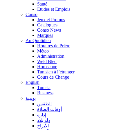
Santé
Etudes et Emplois
Conso
Jeux et Promos
Catalogues
Conso News
Marques
Au Quotidien
Horaires de Prière
Méteo
Administration
Weld Bled
Horoscope
Tunisien à l’étranger
Cours de Change
English
Tunisia
Business
يومية
الطقس
أوقات الصلاة
إدارة
ولد بلاد
الأبراج