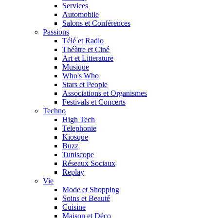
Services
Automobile
Salons et Conférences
Passions
Télé et Radio
Théàtre et Ciné
Art et Litterature
Musique
Who's Who
Stars et People
Associations et Organismes
Festivals et Concerts
Techno
High Tech
Telephonie
Kiosque
Buzz
Tuniscope
Réseaux Sociaux
Replay
Vie
Mode et Shopping
Soins et Beauté
Cuisine
Maison et Déco