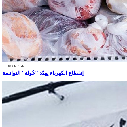
04-06-2026
إنقطاع الكهرباء يهدّد ''عُولة'' التوانسة