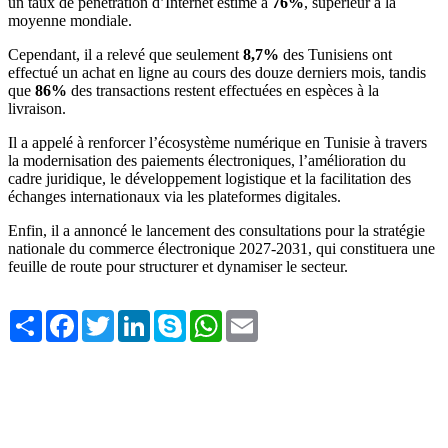
un taux de pénétration d’Internet estimé à
76%
, supérieur à la
moyenne mondiale.
Cependant, il a relevé que seulement
8,7%
des Tunisiens ont
effectué un achat en ligne au cours des douze derniers mois, tandis
que
86%
des transactions restent effectuées en espèces à la
livraison.
Il a appelé à renforcer l’écosystème numérique en Tunisie à travers
la modernisation des paiements électroniques, l’amélioration du
cadre juridique, le développement logistique et la facilitation des
échanges internationaux via les plateformes digitales.
Enfin, il a annoncé le lancement des consultations pour la stratégie
nationale du commerce électronique 2027-2031, qui constituera une
feuille de route pour structurer et dynamiser le secteur.
Share
Facebook
Twitter
LinkedIn
Skype
WhatsApp
Email