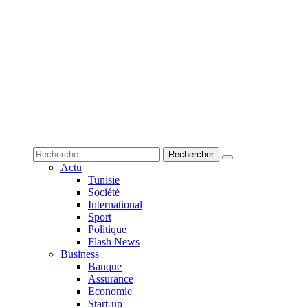
Actu
Tunisie
Société
International
Sport
Politique
Flash News
Business
Banque
Assurance
Economie
Start-up