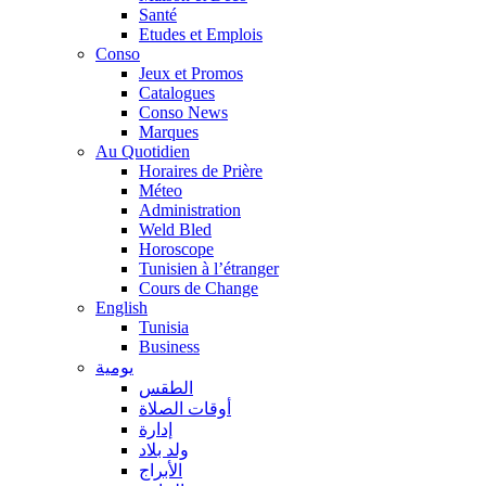
Santé
Etudes et Emplois
Conso
Jeux et Promos
Catalogues
Conso News
Marques
Au Quotidien
Horaires de Prière
Méteo
Administration
Weld Bled
Horoscope
Tunisien à l’étranger
Cours de Change
English
Tunisia
Business
يومية
الطقس
أوقات الصلاة
إدارة
ولد بلاد
الأبراج