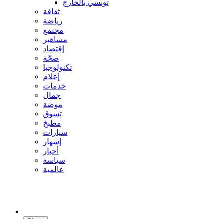
تونسي بالخارج
ثقافة
رياضة
مجتمع
مشاهير
إقتصاد
صحّة
تكنولوجيا
إعلام
خدمات
جمال
موضة
تسوق
مطبخ
سيارات
إشهار
أخبار
سياسة
عالمية