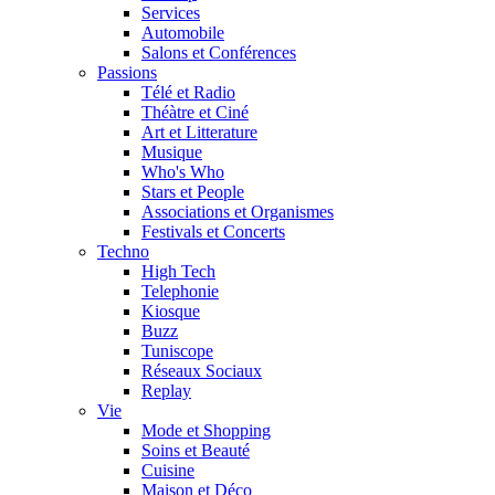
Services
Automobile
Salons et Conférences
Passions
Télé et Radio
Théàtre et Ciné
Art et Litterature
Musique
Who's Who
Stars et People
Associations et Organismes
Festivals et Concerts
Techno
High Tech
Telephonie
Kiosque
Buzz
Tuniscope
Réseaux Sociaux
Replay
Vie
Mode et Shopping
Soins et Beauté
Cuisine
Maison et Déco