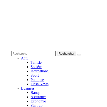
Actu
Tunisie
Société
International
Sport
Politique
Flash News
Business
Banque
Assurance
Economie
Start-up