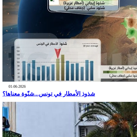
01-06-2026
شذوذ الأمطار في تونس...شنّوة معناها؟