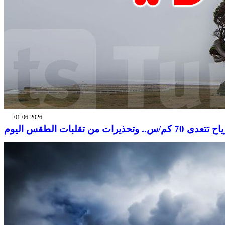
01-06-2026
 تتعدى 70 كم/س.. وتحذيرات من تقلبات الطقس اليوم