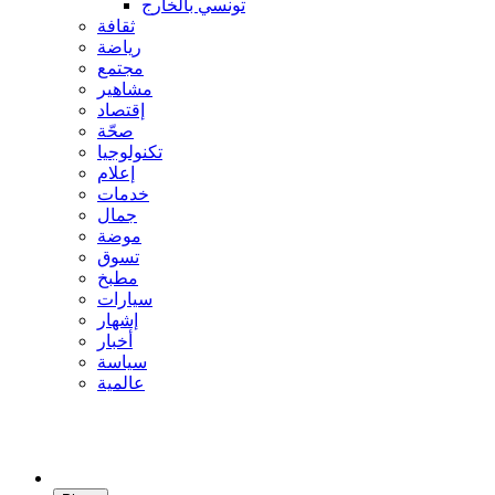
تونسي بالخارج
ثقافة
رياضة
مجتمع
مشاهير
إقتصاد
صحّة
تكنولوجيا
إعلام
خدمات
جمال
موضة
تسوق
مطبخ
سيارات
إشهار
أخبار
سياسة
عالمية