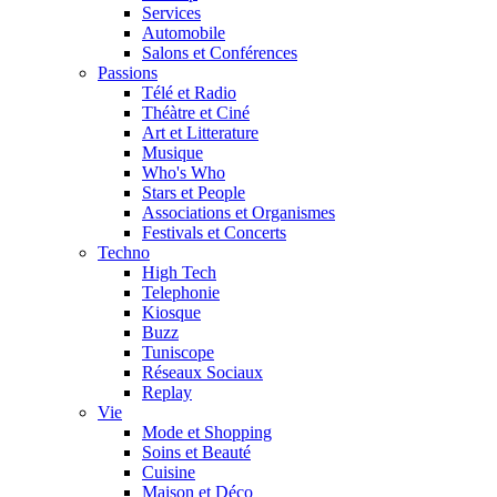
Services
Automobile
Salons et Conférences
Passions
Télé et Radio
Théàtre et Ciné
Art et Litterature
Musique
Who's Who
Stars et People
Associations et Organismes
Festivals et Concerts
Techno
High Tech
Telephonie
Kiosque
Buzz
Tuniscope
Réseaux Sociaux
Replay
Vie
Mode et Shopping
Soins et Beauté
Cuisine
Maison et Déco