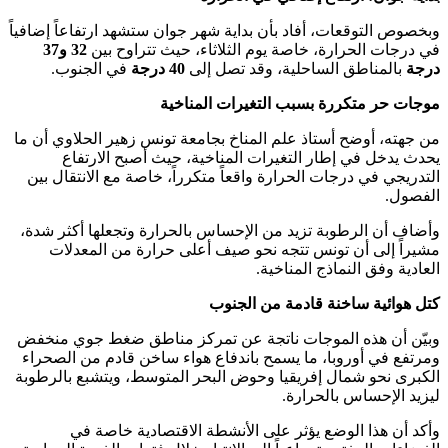
وبخصوص التوقعات، أفاد بأن بداية شهر جوان ستشهد ارتفاعاً إضافياً
في درجات الحرارة، خاصة يوم الثلاثاء، حيث تتراوح بين
32 و37
درجة
بالمناطق الساحلية، وقد تصل إلى
40 درجة
في الجنوب.
موجات حر متكررة بسبب التغيرات المناخية
من جهته، أوضح أستاذ علم المناخ بجامعة تونس زهير الحلاوي أن ما
يحدث يدخل في إطار التغيرات المناخية، حيث أصبح الارتفاع
التدريجي في درجات الحرارة واقعاً متكرراً، خاصة مع الانتقال بين
الفصول.
وأضاف أن الرطوبة تزيد من الإحساس بالحرارة وتجعلها أكثر شدة،
مشيراً إلى أن تونس تتجه نحو صيف أعلى حرارة من المعدلات
العادية وفق النماذج المناخية.
كتل هوائية ساخنة قادمة من الجنوب
وبيّن أن هذه الموجات ناتجة عن تمركز مناطق ضغط جوي منخفض
ومرتفع في أوروبا، ما يسمح باندفاع هواء ساخن قادم من الصحراء
الكبرى نحو شمال إفريقيا وحوض البحر المتوسط، ويتشبع بالرطوبة
ليزيد الإحساس بالحرارة.
وأكد أن هذا الوضع يؤثر على الأنشطة الاقتصادية خاصة في