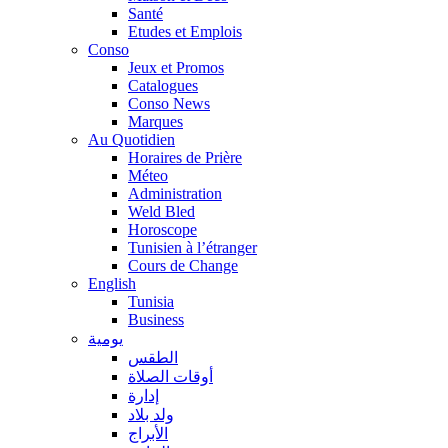
Santé
Etudes et Emplois
Conso
Jeux et Promos
Catalogues
Conso News
Marques
Au Quotidien
Horaires de Prière
Méteo
Administration
Weld Bled
Horoscope
Tunisien à l’étranger
Cours de Change
English
Tunisia
Business
يومية
الطقس
أوقات الصلاة
إدارة
ولد بلاد
الأبراج