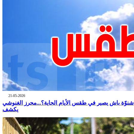
21-05-2026
شنوّة باش يصير في طقس الأيام الجاية؟...محرز الغنوشي
يكشف