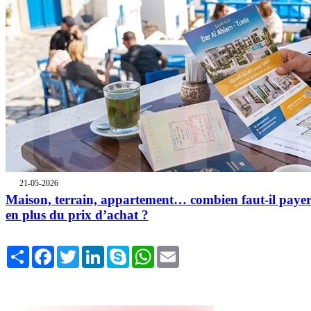
21-05-2026
Maison, terrain, appartement… combien faut-il paye
en plus du prix d’achat ?
Share
Facebook
Twitter
LinkedIn
Skype
WhatsApp
Email