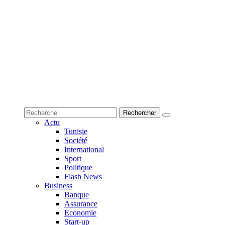
Actu
Tunisie
Société
International
Sport
Politique
Flash News
Business
Banque
Assurance
Economie
Start-up