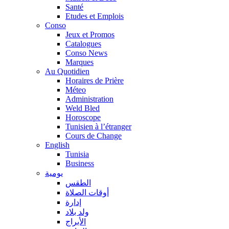
Santé
Etudes et Emplois
Conso
Jeux et Promos
Catalogues
Conso News
Marques
Au Quotidien
Horaires de Prière
Méteo
Administration
Weld Bled
Horoscope
Tunisien à l’étranger
Cours de Change
English
Tunisia
Business
يومية
الطقس
أوقات الصلاة
إدارة
ولد بلاد
الأبراج