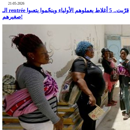
21-05-2026
الـ rentrée قرّبت.. 5 أغلاط يعملوهم الأولياء وينجّموا يتعبوا
صغيرهم!