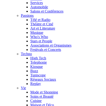
Services
Automobile
Salons et Conférences
Passions
Télé et Radio
Théàtre et Ciné
Art et Litterature
Musique
Who's Who
Stars et People
Associations et Organismes
Festivals et Concerts
Techno
High Tech
Telephonie
Kiosque
Buzz
Tuniscope
Réseaux Sociaux
Replay
Vie
Mode et Shopping
Soins et Beauté
Cuisine
Maison et Déco