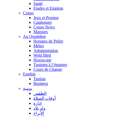
Santé
Etudes et Emplois
Conso
Jeux et Promos
Catalogues
Conso News
Marques
Au Quotidien
Horaires de Prière
Méteo
Administration
Weld Bled
Horoscope
Tunisien à l’étranger
Cours de Change
English
Tunisia
Business
يومية
الطقس
أوقات الصلاة
إدارة
ولد بلاد
الأبراج