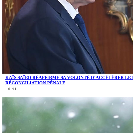
KAÏS SAÏED RÉAFFIRME SA VOLONTÉ D’ACCÉLÉRER LE
RÉCONCILIATION PÉNALE
01:11