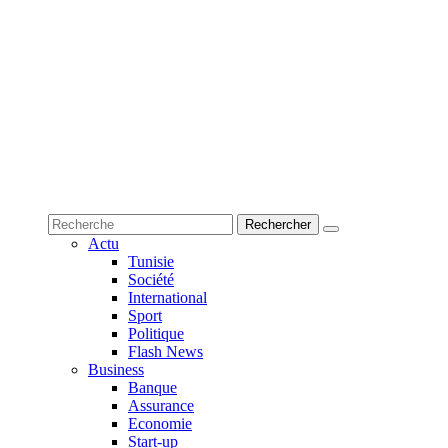
Actu
Tunisie
Société
International
Sport
Politique
Flash News
Business
Banque
Assurance
Economie
Start-up