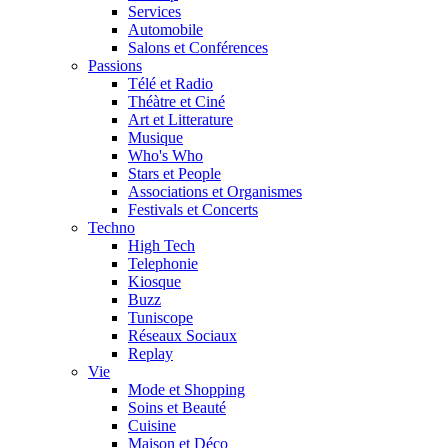
Services
Automobile
Salons et Conférences
Passions
Télé et Radio
Théàtre et Ciné
Art et Litterature
Musique
Who's Who
Stars et People
Associations et Organismes
Festivals et Concerts
Techno
High Tech
Telephonie
Kiosque
Buzz
Tuniscope
Réseaux Sociaux
Replay
Vie
Mode et Shopping
Soins et Beauté
Cuisine
Maison et Déco