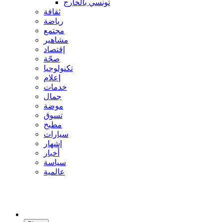
تونسي بالخارج
ثقافة
رياضة
مجتمع
مشاهير
إقتصاد
صحّة
تكنولوجيا
إعلام
خدمات
جمال
موضة
تسوق
مطبخ
سيارات
إشهار
أخبار
سياسة
عالمية