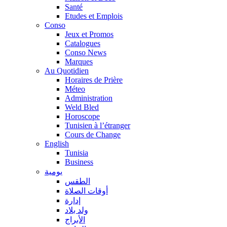
Santé
Etudes et Emplois
Conso
Jeux et Promos
Catalogues
Conso News
Marques
Au Quotidien
Horaires de Prière
Méteo
Administration
Weld Bled
Horoscope
Tunisien à l’étranger
Cours de Change
English
Tunisia
Business
يومية
الطقس
أوقات الصلاة
إدارة
ولد بلاد
الأبراج