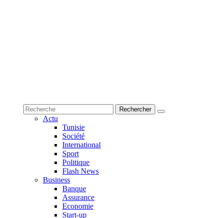
Actu
Tunisie
Société
International
Sport
Politique
Flash News
Business
Banque
Assurance
Economie
Start-up