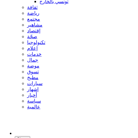
تونسي بالخارج
ثقافة
رياضة
مجتمع
مشاهير
إقتصاد
صحّة
تكنولوجيا
إعلام
خدمات
جمال
موضة
تسوق
مطبخ
سيارات
إشهار
أخبار
سياسة
عالمية