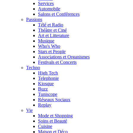
Services
Automobile
Salons et Conférences
Passions
Télé et Radio
Théàtre et Ciné
Art et Litterature
Musique
Who's Who
Stars et People
Associations et Organismes
Festivals et Concerts
Techno
High Tech
Telephonie
Kiosque
Buzz
Tuniscope
Réseaux Sociaux
Replay
Vie
Mode et Shopping
Soins et Beauté
Cuisine
Maison et Déco