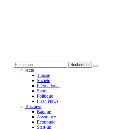
Actu
Tunisie
Société
International
Sport
Politique
Flash News
Business
Banque
Assurance
Economie
Start-up