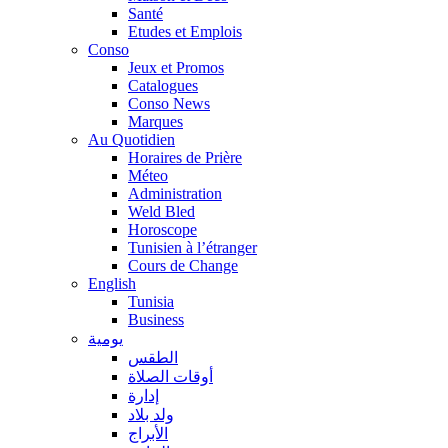
Santé
Etudes et Emplois
Conso
Jeux et Promos
Catalogues
Conso News
Marques
Au Quotidien
Horaires de Prière
Méteo
Administration
Weld Bled
Horoscope
Tunisien à l’étranger
Cours de Change
English
Tunisia
Business
يومية
الطقس
أوقات الصلاة
إدارة
ولد بلاد
الأبراج