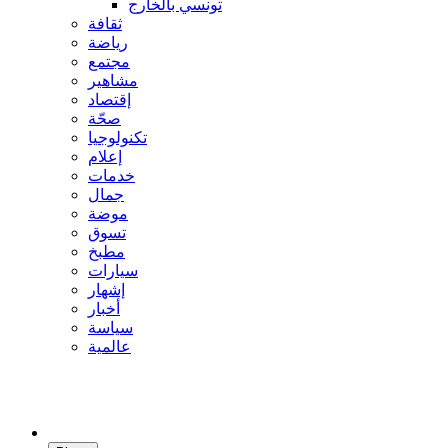
تونسي بالخارج
ثقافة
رياضة
مجتمع
مشاهير
إقتصاد
صحّة
تكنولوجيا
إعلام
خدمات
جمال
موضة
تسوق
مطبخ
سيارات
إشهار
أخبار
سياسة
عالمية