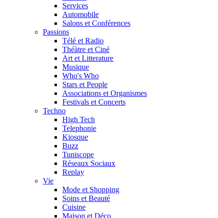
Services
Automobile
Salons et Conférences
Passions
Télé et Radio
Théàtre et Ciné
Art et Litterature
Musique
Who's Who
Stars et People
Associations et Organismes
Festivals et Concerts
Techno
High Tech
Telephonie
Kiosque
Buzz
Tuniscope
Réseaux Sociaux
Replay
Vie
Mode et Shopping
Soins et Beauté
Cuisine
Maison et Déco