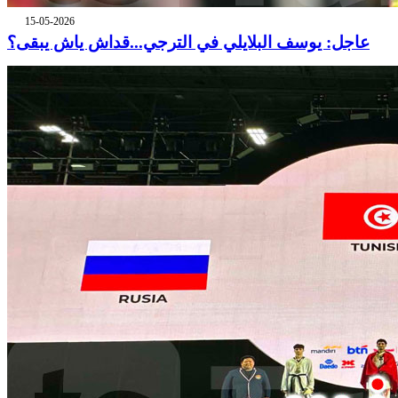
15-05-2026
عاجل: يوسف البلايلي في الترجي...قداش ياش يبقى؟