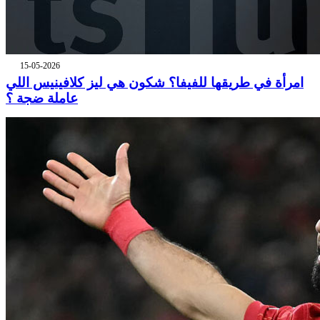
15-05-2026
امرأة في طريقها للفيفا؟ شكون هي ليز كلافينيس اللي
عاملة ضجة ؟