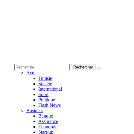
Actu
Tunisie
Société
International
Sport
Politique
Flash News
Business
Banque
Assurance
Economie
Start-up