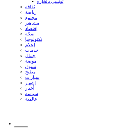
تونسي بالخارج
ثقافة
رياضة
مجتمع
مشاهير
إقتصاد
صحّة
تكنولوجيا
إعلام
خدمات
جمال
موضة
تسوق
مطبخ
سيارات
إشهار
أخبار
سياسة
عالمية