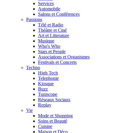
Services
Automobile
Salons et Conférences
Passions
Télé et Radio
Théàtre et Ciné
Art et Litterature
Musique
Who's Who
Stars et People
Associations et Organismes
Festivals et Concerts
Techno
High Tech
Telephonie
Kiosque
Buzz
Tuniscope
Réseaux Sociaux
Replay
Vie
Mode et Shopping
Soins et Beauté
Cuisine
Maison et Déco