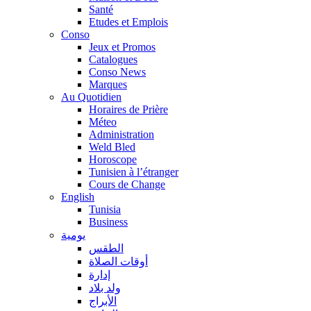
Santé
Etudes et Emplois
Conso
Jeux et Promos
Catalogues
Conso News
Marques
Au Quotidien
Horaires de Prière
Méteo
Administration
Weld Bled
Horoscope
Tunisien à l’étranger
Cours de Change
English
Tunisia
Business
يومية
الطقس
أوقات الصلاة
إدارة
ولد بلاد
الأبراج