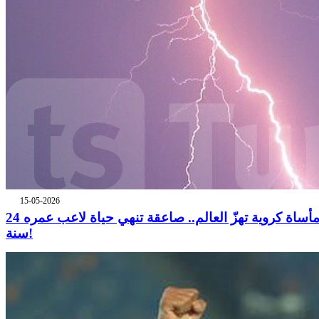
15-05-2026
مأساة كروية تهزّ العالم.. صاعقة تنهي حياة لاعب عمره 24
سنة!