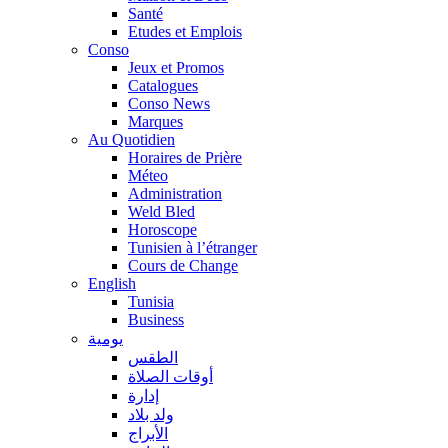
Santé
Etudes et Emplois
Conso
Jeux et Promos
Catalogues
Conso News
Marques
Au Quotidien
Horaires de Prière
Méteo
Administration
Weld Bled
Horoscope
Tunisien à l’étranger
Cours de Change
English
Tunisia
Business
يومية
الطقس
أوقات الصلاة
إدارة
ولد بلاد
الأبراج