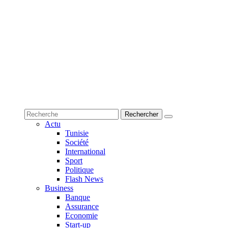
Actu
Tunisie
Société
International
Sport
Politique
Flash News
Business
Banque
Assurance
Economie
Start-up