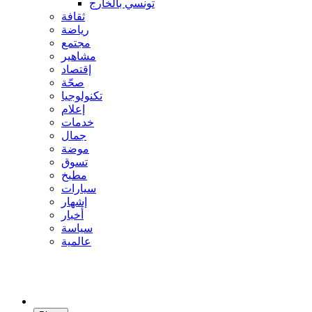
تونسي بالخارج
ثقافة
رياضة
مجتمع
مشاهير
إقتصاد
صحّة
تكنولوجيا
إعلام
خدمات
جمال
موضة
تسوق
مطبخ
سيارات
إشهار
أخبار
سياسة
عالمية