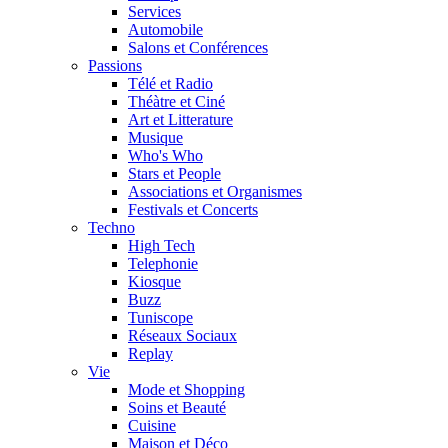
Services
Automobile
Salons et Conférences
Passions
Télé et Radio
Théàtre et Ciné
Art et Litterature
Musique
Who's Who
Stars et People
Associations et Organismes
Festivals et Concerts
Techno
High Tech
Telephonie
Kiosque
Buzz
Tuniscope
Réseaux Sociaux
Replay
Vie
Mode et Shopping
Soins et Beauté
Cuisine
Maison et Déco