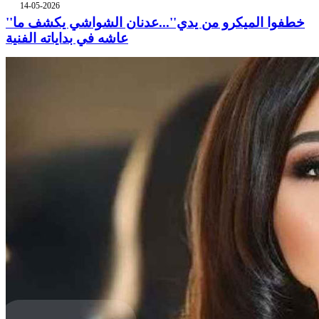
14-05-2026
''خطفوا الميكرو من يدي''...عدنان الشواشي يكشف ما
عاشه في بداياته الفنية