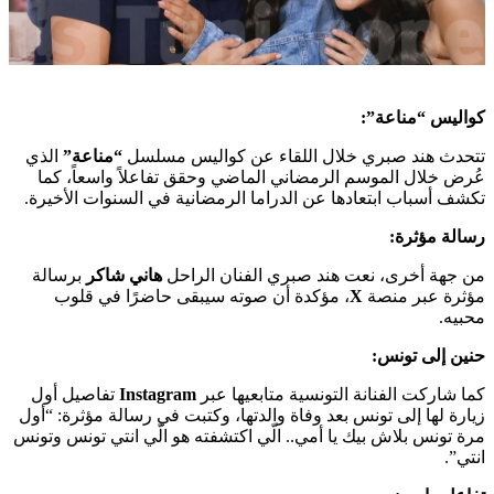
كواليس “مناعة”:
تتحدث هند صبري خلال اللقاء عن كواليس مسلسل
“مناعة”
الذي
عُرض خلال الموسم الرمضاني الماضي وحقق تفاعلاً واسعاً، كما
تكشف أسباب ابتعادها عن الدراما الرمضانية في السنوات الأخيرة.
رسالة مؤثرة:
من جهة أخرى، نعت هند صبري الفنان الراحل
هاني شاكر
برسالة
مؤثرة عبر منصة
X
، مؤكدة أن صوته سيبقى حاضرًا في قلوب
محبيه.
حنين إلى تونس:
كما شاركت الفنانة التونسية متابعيها عبر
Instagram
تفاصيل أول
زيارة لها إلى تونس بعد وفاة والدتها، وكتبت في رسالة مؤثرة: “أول
مرة تونس بلاش بيك يا أمي.. الّي اكتشفته هو الّي انتي تونس وتونس
انتي”.