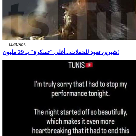
14-05-2026
شيرين تعود للحفلات...أغلى ''تسكرة'' بـ 29 مليون!