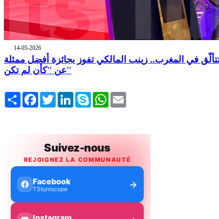
14-05-2026
تألّق في المغرب.. زينب المالكي تفوز بجائزة أفضل ممثلة
عن ''كأن لم تكن''
Share
Facebook
Twitter
LinkedIn
Skype
WhatsApp
Email