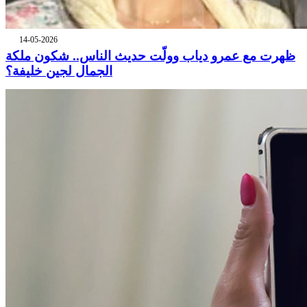
14-05-2026
ظهرت مع عمرو دياب وولّت حديث الناس.. شكون ملكة
الجمال لجين خليفة؟