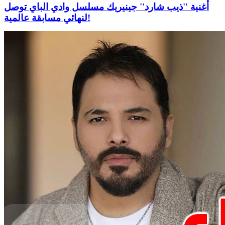
أغنية ''ذيب شارد'' جينيريك مسلسل وادي الباي توصل
لنهائي مسابقة عالمية!