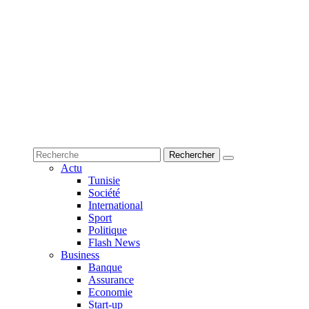
Actu
Tunisie
Société
International
Sport
Politique
Flash News
Business
Banque
Assurance
Economie
Start-up