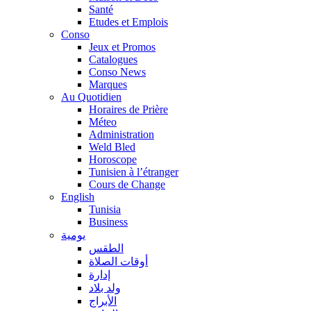
Santé
Etudes et Emplois
Conso
Jeux et Promos
Catalogues
Conso News
Marques
Au Quotidien
Horaires de Prière
Méteo
Administration
Weld Bled
Horoscope
Tunisien à l’étranger
Cours de Change
English
Tunisia
Business
يومية
الطقس
أوقات الصلاة
إدارة
ولد بلاد
الأبراج