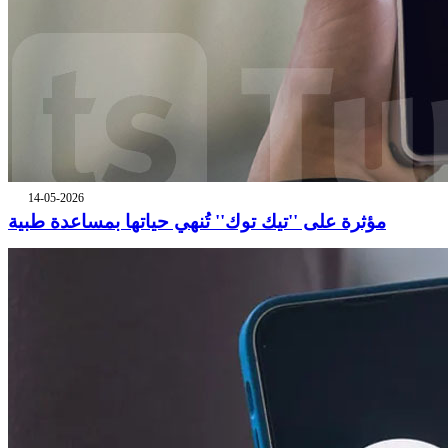
14-05-2026
مؤثرة على ''تيك توك'' تُنهي حياتها بمساعدة طبية