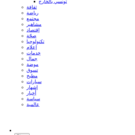
تونسي بالخارج
ثقافة
رياضة
مجتمع
مشاهير
إقتصاد
صحّة
تكنولوجيا
إعلام
خدمات
جمال
موضة
تسوق
مطبخ
سيارات
إشهار
أخبار
سياسة
عالمية