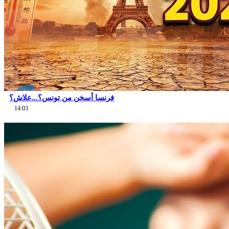
فرنسا أسخن من تونس؟...علاش؟
14:03