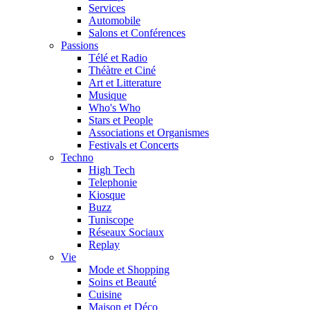
Services
Automobile
Salons et Conférences
Passions
Télé et Radio
Théàtre et Ciné
Art et Litterature
Musique
Who's Who
Stars et People
Associations et Organismes
Festivals et Concerts
Techno
High Tech
Telephonie
Kiosque
Buzz
Tuniscope
Réseaux Sociaux
Replay
Vie
Mode et Shopping
Soins et Beauté
Cuisine
Maison et Déco