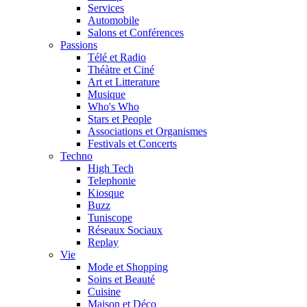
Services
Automobile
Salons et Conférences
Passions
Télé et Radio
Théàtre et Ciné
Art et Litterature
Musique
Who's Who
Stars et People
Associations et Organismes
Festivals et Concerts
Techno
High Tech
Telephonie
Kiosque
Buzz
Tuniscope
Réseaux Sociaux
Replay
Vie
Mode et Shopping
Soins et Beauté
Cuisine
Maison et Déco