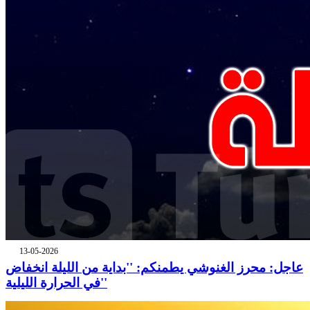
13-05-2026
عاجل: محرز الغنوشي يطمنكم: ''بداية من الليلة انخفاض
في الحرارة الليلية''