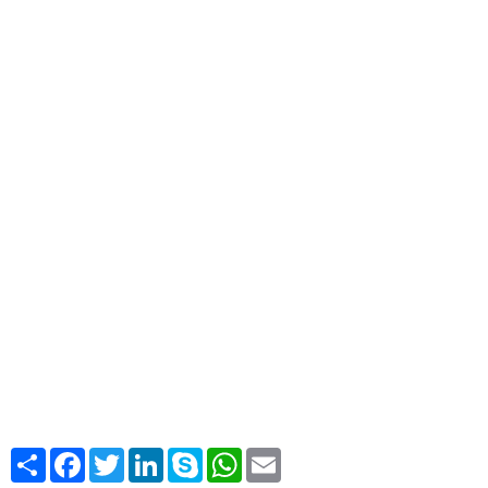
Share
Facebook
Twitter
LinkedIn
Skype
WhatsApp
Email