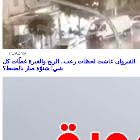
13-05-2026
القيروان عاشت لحظات رعب.. الريح والغبرة غطّات كل
شي! شنوّة صار بالضبط؟