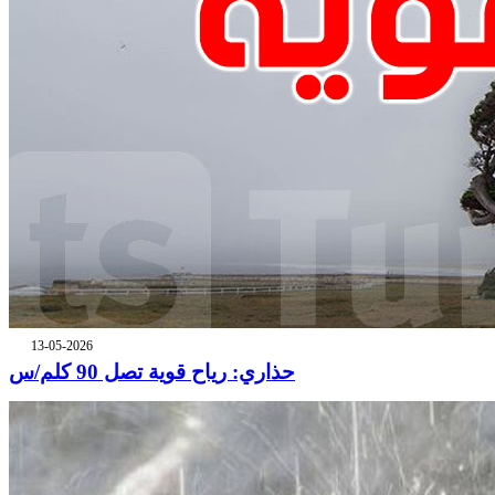
13-05-2026
حذاري: رياح قوية تصل 90 كلم/س