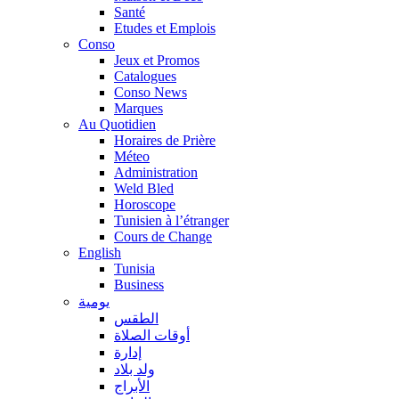
Santé
Etudes et Emplois
Conso
Jeux et Promos
Catalogues
Conso News
Marques
Au Quotidien
Horaires de Prière
Méteo
Administration
Weld Bled
Horoscope
Tunisien à l’étranger
Cours de Change
English
Tunisia
Business
يومية
الطقس
أوقات الصلاة
إدارة
ولد بلاد
الأبراج