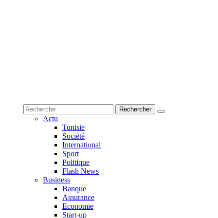
Actu
Tunisie
Société
International
Sport
Politique
Flash News
Business
Banque
Assurance
Economie
Start-up