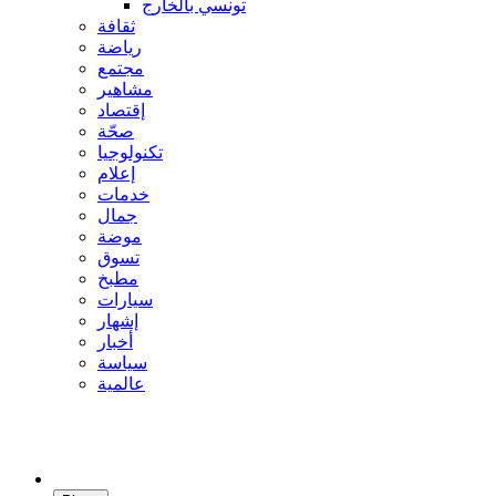
تونسي بالخارج
ثقافة
رياضة
مجتمع
مشاهير
إقتصاد
صحّة
تكنولوجيا
إعلام
خدمات
جمال
موضة
تسوق
مطبخ
سيارات
إشهار
أخبار
سياسة
عالمية