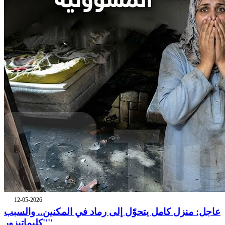
12-05-2026
عاجل: منزل كامل يتحوّل إلى رماد في المكنين.. والسبب
''كليماتيزور''