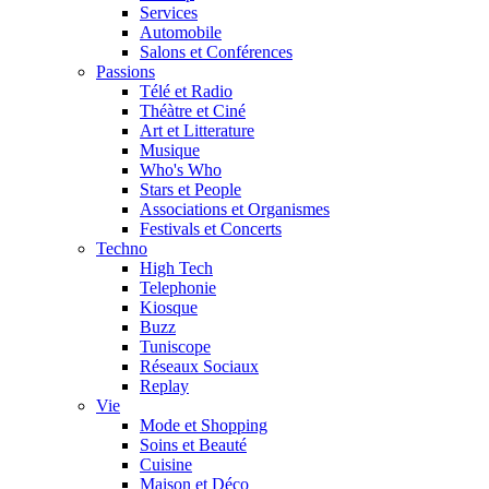
Services
Automobile
Salons et Conférences
Passions
Télé et Radio
Théàtre et Ciné
Art et Litterature
Musique
Who's Who
Stars et People
Associations et Organismes
Festivals et Concerts
Techno
High Tech
Telephonie
Kiosque
Buzz
Tuniscope
Réseaux Sociaux
Replay
Vie
Mode et Shopping
Soins et Beauté
Cuisine
Maison et Déco