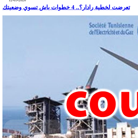
تعرضت لخطية رادار؟.. 4 خطوات باش تسوي وضعيتك