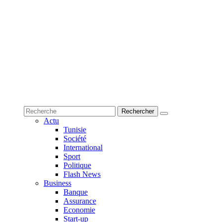
Actu
Tunisie
Société
International
Sport
Politique
Flash News
Business
Banque
Assurance
Economie
Start-up