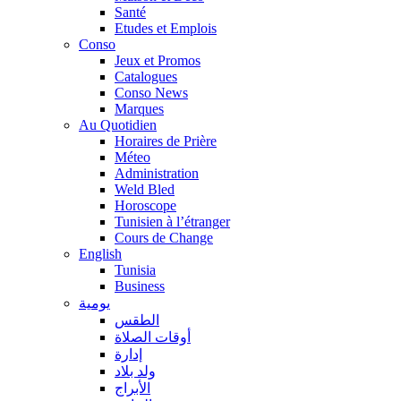
Santé
Etudes et Emplois
Conso
Jeux et Promos
Catalogues
Conso News
Marques
Au Quotidien
Horaires de Prière
Méteo
Administration
Weld Bled
Horoscope
Tunisien à l’étranger
Cours de Change
English
Tunisia
Business
يومية
الطقس
أوقات الصلاة
إدارة
ولد بلاد
الأبراج