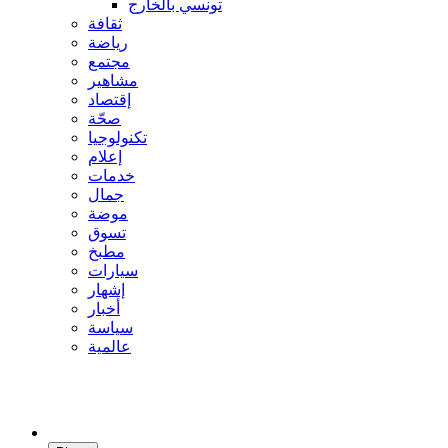
تونسي بالخارج
ثقافة
رياضة
مجتمع
مشاهير
إقتصاد
صحّة
تكنولوجيا
إعلام
خدمات
جمال
موضة
تسوق
مطبخ
سيارات
إشهار
أخبار
سياسة
عالمية