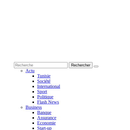
Actu
Tunisie
Société
International
Sport
Politique
Flash News
Business
Banque
Assurance
Economie
Start-up