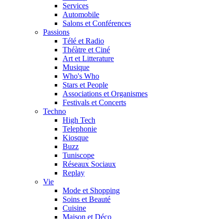
Services
Automobile
Salons et Conférences
Passions
Télé et Radio
Théàtre et Ciné
Art et Litterature
Musique
Who's Who
Stars et People
Associations et Organismes
Festivals et Concerts
Techno
High Tech
Telephonie
Kiosque
Buzz
Tuniscope
Réseaux Sociaux
Replay
Vie
Mode et Shopping
Soins et Beauté
Cuisine
Maison et Déco