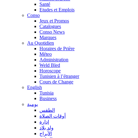
Santé
Etudes et Emplois
Conso
Jeux et Promos
Catalogues
Conso News
Marques
Au Quotidien
Horaires de Prière
Méteo
Administration
Weld Bled
Horoscope
Tunisien à l’étranger
Cours de Change
English
Tunisia
Business
يومية
الطقس
أوقات الصلاة
إدارة
ولد بلاد
الأبراج