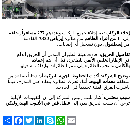
إجلاء الركاب:
تم إجلاء جميع الركاب وعددهم
277 مسافراً
إضافة
إلى
11 من أفراد الطاقم
من طائرة
إيرباص A330
القادمة
من
إسطنبول
، دون تسجيل أي إصابات.
تفاصيل الحريق:
أفادت هيئة الطيران المدني أن الحريق اندلع
في
الإطار الخلفي الأيمن
للطائرة، قبل أن يتم
إخماده
بالكامل
وسحب الطائرة إلى ممر الطائرات وإيقاف تشغيلها.
توضيح الشركة:
أكدت
الخطوط الجوية التركية
أن دخاناً تصاعد من
منطقة
معدات الهبوط
أثناء تحرك الطائرة ببطء على المدرج، فيما
باشرت الفرق الفنية تحقيقاً في الحادث.
سبب محتمل:
أشار نائب رئيس الشركة إلى أن التقييمات الأولية
ترجح أن سبب الحريق يعود إلى
عطل فني في الأنبوب الهيدروليكي
.
Share
Facebook
Twitter
LinkedIn
Skype
WhatsApp
Email