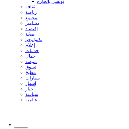
تونسي بالخارج
ثقافة
رياضة
مجتمع
مشاهير
إقتصاد
صحّة
تكنولوجيا
إعلام
خدمات
جمال
موضة
تسوق
مطبخ
سيارات
إشهار
أخبار
سياسة
عالمية